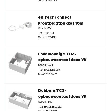
SKU: 9792793
4K Techconnect
Frontplaatpakket 10m
Stock: 381
TC3-PK10M
SKU: 9792816
Enkelvoudige TC3-
opbouwcontactdoos VK
Stock: 1324
TC3 BACKBOX1G
SKU: 3446597
Dubbele TC3-
opbouwcontactdoos VK
Stock: 667
TC3 BACKBOX2G
SKU: 3446598