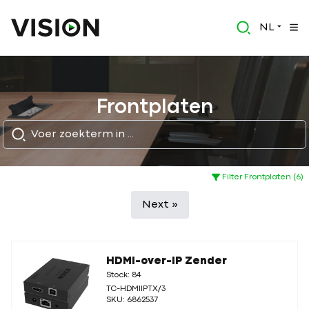
NL
Frontplaten
Filter Frontplaten (6)
Next »
HDMI-over-IP Zender
Stock: 84
TC-HDMIIPTX/3
SKU: 6862537