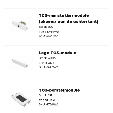
TC3-ministekkermodule
(phoenix aan de achterkant)
Stock: 202
TC3 3.5MM/V2
SKU: 5354529
Lege TC3-module
Stock: 3006
TC3 BLANK
SKU: 3446572
TC3-borstelmodule
Stock: 191
TC3 BRUSH
SKU: 4726966