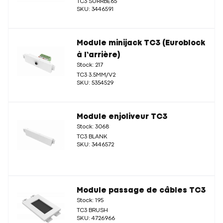
TC3 SURRBE65
SKU: 3446591
Module minijack TC3 (Euroblock
à l’arrière)
Stock: 217
TC3 3.5MM/V2
SKU: 5354529
Module enjoliveur TC3
Stock: 3068
TC3 BLANK
SKU: 3446572
Module passage de câbles TC3
Stock: 195
TC3 BRUSH
SKU: 4726966