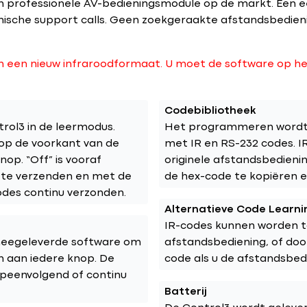
en professionele AV-bedieningsmodule op de markt. Een 
nische support calls. Geen zoekgeraakte afstandsbedieni
 een nieuw infraroodformaat. U moet de software op he
Codebibliotheek
rol3 in de leermodus.
Het programmeren wordt v
 op de voorkant van de
met IR en RS-232 codes. 
p. “Off” is vooraf
originele afstandsbedienin
 te verzenden en met de
de hex-code te kopiëren e
odes continu verzonden.
Alternatieve Code Learni
IR-codes kunnen worden t
 meegeleverde software om
afstandsbediening, of doo
en aan iedere knop. De
code als u de afstandsbedi
peenvolgend of continu
Batterij