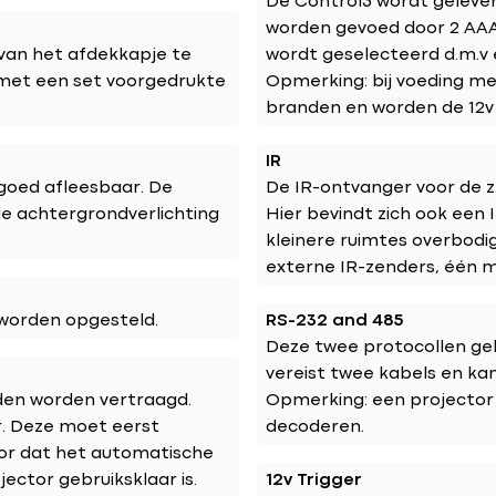
De Control3 wordt gelev
worden gevoed door 2 AAA
van het afdekkapje te
wordt geselecteerd d.m.v 
 met een set voorgedrukte
Opmerking: bij voeding met
branden en worden de 12v 
IR
 goed afleesbaar. De
De IR-ontvanger voor de z.
de achtergrondverlichting
Hier bevindt zich ook een 
kleinere ruimtes overbodi
externe IR-zenders, één 
worden opgesteld.
RS-232 and 485
Deze twee protocollen geb
vereist twee kabels en ka
en worden vertraagd.
Opmerking: een projector
r. Deze moet eerst
decoderen.
oor dat het automatische
ctor gebruiksklaar is.
12v Trigger