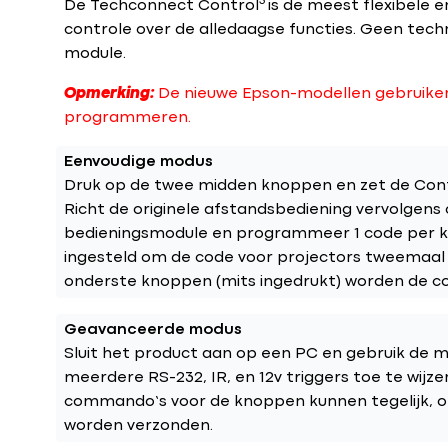
3
De Techconnect Control
is de meest flexibele 
controle over de alledaagse functies. Geen tech
module.
Opmerking:
De nieuwe Epson-modellen gebruiken
programmeren.
Eenvoudige modus
Druk op de twee midden knoppen en zet de Cont
Richt de originele afstandsbediening vervolgens
bedieningsmodule en programmeer 1 code per kno
ingesteld om de code voor projectors tweemaal
onderste knoppen (mits ingedrukt) worden de c
Geavanceerde modus
Sluit het product aan op een PC en gebruik de
meerdere RS-232, IR, en 12v triggers toe te wijz
commando’s voor de knoppen kunnen tegelijk, o
worden verzonden.