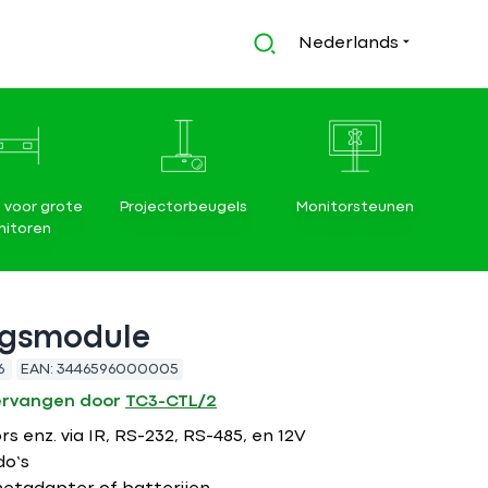
Nederlands
 voor grote
Projectorbeugels
Monitorsteunen
itoren
ngsmodule
6
EAN:
3446596000005
ervangen door
TC3-CTL/2
s enz. via IR, RS-232, RS-485, en 12V
o’s