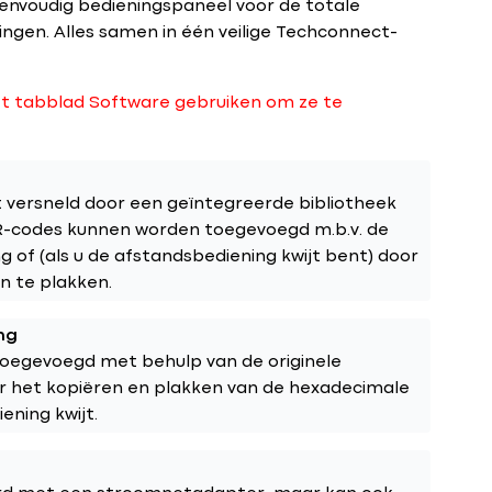
eenvoudig bedieningspaneel voor de totale
ngen. Alles samen in één veilige Techconnect-
t tabblad Software gebruiken om ze te
ersneld door een geïntegreerde bibliotheek
IR-codes kunnen worden toegevoegd m.b.v. de
g of (als u de afstandsbediening kwijt bent) door
n te plakken.
ng
oegevoegd met behulp van de originele
r het kopiëren en plakken van de hexadecimale
ening kwijt.