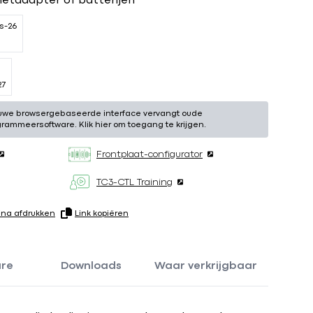
netadapter of batterijen
s-26
27
uwe browsergebaseerde interface vervangt oude
grammeersoftware. Klik hier om toegang te krijgen.
Frontplaat-configurator
TC3-CTL Training
ina afdrukken
Link kopiëren
are
Downloads
Waar verkrijgbaar