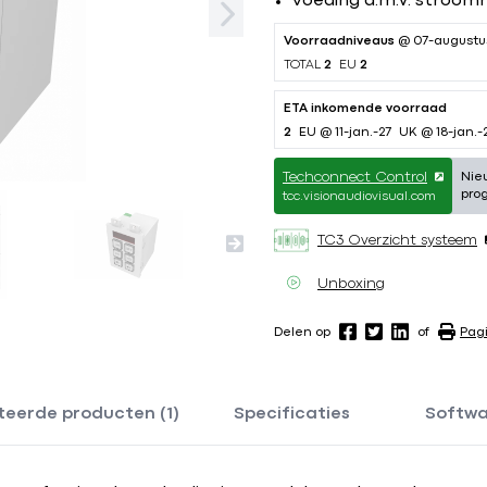
Voeding d.m.v. stroom
Voorraadniveaus
@ 07-augustu
TOTAL
2
EU
2
ETA inkomende voorraad
2
EU @ 11-jan.-27
UK @ 18-jan.-
Techconnect Control
Nie
pro
tcc.visionaudiovisual.com
TC3 Overzicht systeem
Unboxing
Delen op
of
Pag
teerde producten (1)
Specificaties
Softw