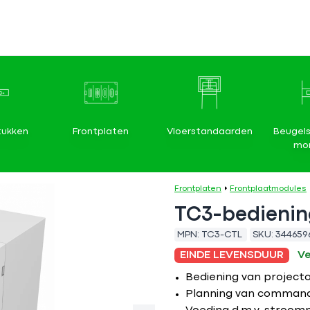
tukken
Frontplaten
Vloerstandaarden
Beugels
mon
Frontplaten
Frontplaatmodules
TC3-bedieni
MPN:
TC3-CTL
SKU:
344659
EINDE LEVENSDUUR
V
Bediening van projector
Planning van command