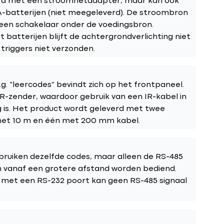
erd met een stroomnetadapter, maar kan ook
-batterijen (niet meegeleverd). De stroombron
een schakelaar onder de voedingsbron.
 batterijen blijft de achtergrondverlichting niet
triggers niet verzonden.
g. “leercodes” bevindt zich op het frontpaneel.
IR-zender, waardoor gebruik van een IR-kabel in
g is. Het product wordt geleverd met twee
met 10 m en één met 200 mm kabel.
ruiken dezelfde codes, maar alleen de RS-485
n vanaf een grotere afstand worden bediend.
 met een RS-232 poort kan geen RS-485 signaal