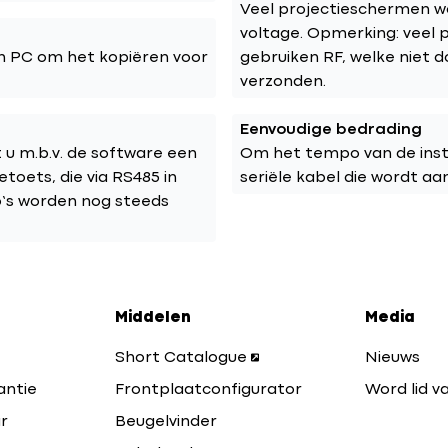
Veel projectieschermen wo
voltage. Opmerking: veel
 PC om het kopiëren voor
gebruiken RF, welke niet 
verzonden.
Eenvoudige bedrading
t u m.b.v. de software een
Om het tempo van de insta
oets, die via RS485 in
seriële kabel die wordt a
’s worden nog steeds
Middelen
Media
Short Catalogue
Nieuws
antie
Frontplaatconfigurator
Word lid va
r
Beugelvinder