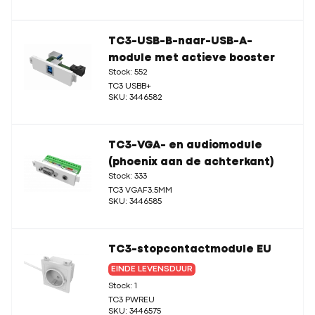
TC3-USB-B-naar-USB-A-
module met actieve booster
Stock: 552
TC3 USBB+
SKU: 3446582
TC3-VGA- en audiomodule
(phoenix aan de achterkant)
Stock: 333
TC3 VGAF3.5MM
SKU: 3446585
TC3-stopcontactmodule EU
EINDE LEVENSDUUR
Stock: 1
TC3 PWREU
SKU: 3446575