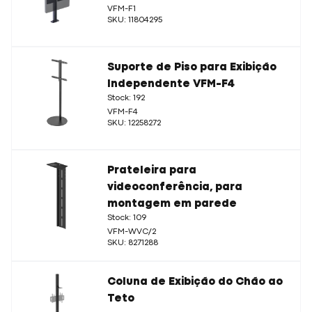
VFM-F1
SKU: 11804295
Suporte de Piso para Exibição
Independente VFM-F4
Stock: 192
VFM-F4
SKU: 12258272
Prateleira para
videoconferência, para
montagem em parede
Stock: 109
VFM-WVC/2
SKU: 8271288
Coluna de Exibição do Chão ao
Teto