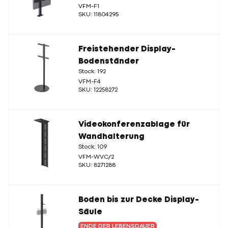
VFM-F1
SKU: 11804295
Freistehender Display-
Bodenständer
Stock: 192
VFM-F4
SKU: 12258272
Videokonferenzablage für
Wandhalterung
Stock: 109
VFM-WVC/2
SKU: 8271288
Boden bis zur Decke Display-
Säule
ENDE DER LEBENSDAUER