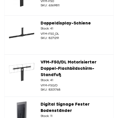
VFM-F50
SKU: 6369811
Doppeldisplay-Schiene
Stock: 41
VFM-F50_DL
SKU: 8271291
VFM-F50/DL Motorisierter
Doppel-Flachbildschirm-
Standfuß
Stock: 41
VFM-F50/D
SKU: 8301768
Digital Signage Fester
Bodenständer
Stock: 11