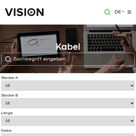
DE
Kabel
Stecker A
Stecker B
Länge
Farbe