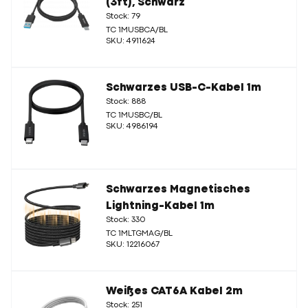
(3ft), Schwarz
Stock: 79
TC 1MUSBCA/BL
SKU: 4911624
Schwarzes USB-C-Kabel 1m
Stock: 888
TC 1MUSBC/BL
SKU: 4986194
Schwarzes Magnetisches
Lightning-Kabel 1m
Stock: 330
TC 1MLTGMAG/BL
SKU: 12216067
Weißes CAT6A Kabel 2m
Stock: 251