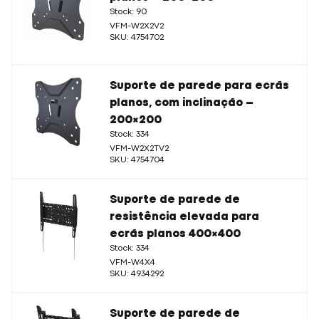
Stock: 90
VFM-W2X2V2
SKU: 4754702
Suporte de parede para ecrãs
planos, com inclinação –
200×200
Stock: 334
VFM-W2X2TV2
SKU: 4754704
Suporte de parede de
resistência elevada para
ecrãs planos 400×400
Stock: 334
VFM-W4X4
SKU: 4934292
Suporte de parede de