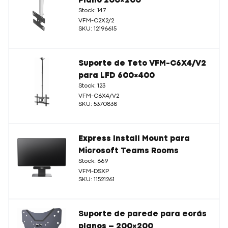
Plano 200×200
Stock: 147
VFM-C2X2/2
SKU: 12196615
Suporte de Teto VFM-C6X4/V2
para LFD 600×400
Stock: 123
VFM-C6X4/V2
SKU: 5370838
Express Install Mount para
Microsoft Teams Rooms
Stock: 669
VFM-DSXP
SKU: 11521261
Suporte de parede para ecrãs
planos – 200×200