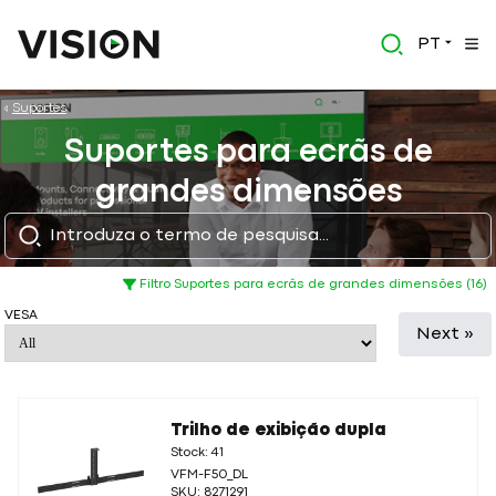
PT
Suportes
Suportes para ecrãs de
grandes dimensões
Filtro Suportes para ecrãs de grandes dimensões (16)
VESA
Next »
Trilho de exibição dupla
Stock: 41
VFM-F50_DL
SKU: 8271291