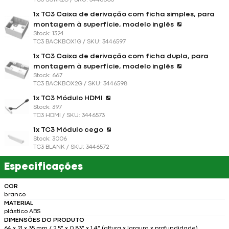
TC3 SURR2G / SKU: 3446603
1x TC3 Caixa de derivação com ficha simples, para
montagem à superfície, modelo inglês
Stock: 1324
TC3 BACKBOX1G / SKU: 3446597
1x TC3 Caixa de derivação com ficha dupla, para
montagem à superfície, modelo inglês
Stock: 667
TC3 BACKBOX2G / SKU: 3446598
1x TC3 Módulo HDMI
Stock: 397
TC3 HDMI / SKU: 3446573
1x TC3 Módulo cego
Stock: 3006
TC3 BLANK / SKU: 3446572
Especificações
COR
branco
MATERIAL
plástico ABS
DIMENSÕES DO PRODUTO
64 x 21 x 35 mm / 2,5" x 0,83" x 1,4" (altura x largura x profundidade)