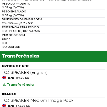
PESO DO PRODUTO
0,03 kg (0,07 lb)
PESO EMBALADO
0,03 kg (0,07 lb)
DIMENSÕES DA EMBALAGEM
90 x 150 mm /3,5" x 5,9"
REFERÊNCIA PARA PEDIDO
TC3 SPEAKER [SKU: 3446578]
PAÍS DE ORIGEM
China
ISO
ISO 9001:2015
Transferências
PRODUCT PDF
TC3 SPEAKER (English)
(EN)
169.20 KB
Transferência
IMAGES
TC3 SPEAKER Medium Image Pack
(EN)
373.05 KB