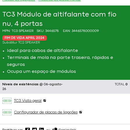
TC3 Módulo de altifalante com fio
nu, 4 portas
MPN:
TC3 SPEAKER
SKU:
3446578
EAN:
3446578000009
FIM DE VIDA APRIL 2024
Substitui
TC2 SPEAKER
Ideal para cabos de altifalante
Terminais de mola na parte traseira, rápidos e
seguros
Ocupa um espaço de módulos
Níveis de existências
@ 06-agosto-
TOTAL
0
26
TC3 Vista geral
Configurador de placas de ligações