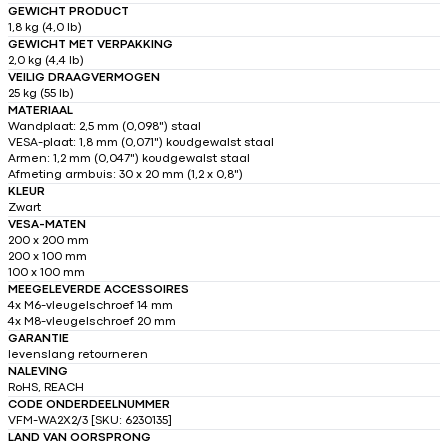
GEWICHT PRODUCT
1,8 kg (4,0 lb)
GEWICHT MET VERPAKKING
2,0 kg (4,4 lb)
VEILIG DRAAGVERMOGEN
25 kg (55 lb)
MATERIAAL
Wandplaat: 2,5 mm (0,098") staal
VESA-plaat: 1,8 mm (0,071") koudgewalst staal
Armen: 1,2 mm (0,047") koudgewalst staal
Afmeting armbuis: 30 x 20 mm (1,2 x 0,8")
KLEUR
Zwart
VESA-MATEN
200 x 200 mm
200 x 100 mm
100 x 100 mm
MEEGELEVERDE ACCESSOIRES
4x M6-vleugelschroef 14 mm
4x M8-vleugelschroef 20 mm
GARANTIE
levenslang retourneren
NALEVING
RoHS, REACH
CODE ONDERDEELNUMMER
VFM-WA2X2/3 [SKU: 6230135]
LAND VAN OORSPRONG