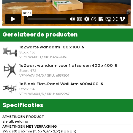
Gerelateerde producten
1x Zwarte wandarm 100 x 100
Stock: 185
VFM-WA1X1B / SKU: 4963686
1x Zwart wandarm voor flatscreen 400 x 400
Stock: 472
VFM-WA4X4/3 / SKU: 6189504
1x Black Flat-Panel Wall Arm 600x400
Stock: 114
VFM-WA6X4/3 / SKU: 6622967
Specificaties
AFMETINGEN PRODUCT
zie afbeelding
AFMETINGEN MET VERPAKKING
295 x 238 x 65 mm (11,6 x 9,37 x 2,5") (l x b x h)