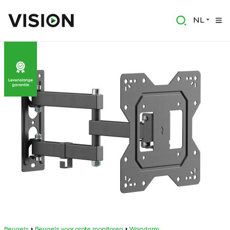
NL
Beugels
Beugels voor grote monitoren
Wandarm