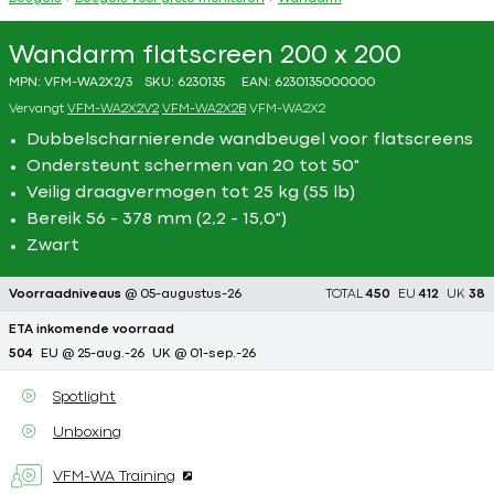
Wandarm flatscreen 200 x 200
MPN:
VFM-WA2X2/3
SKU:
6230135
EAN:
6230135000000
Vervangt
VFM-WA2X2V2
VFM-WA2X2B
VFM-WA2X2
Dubbelscharnierende wandbeugel voor flatscreens
Ondersteunt schermen van 20 tot 50"
Veilig draagvermogen tot 25 kg (55 lb)
Bereik 56 - 378 mm (2,2 - 15,0")
Zwart
Voorraadniveaus
@ 05-augustus-26
TOTAL
450
EU
412
UK
38
ETA inkomende voorraad
504
EU @ 25-aug.-26
UK @ 01-sep.-26
Spotlight
Unboxing
VFM-WA Training