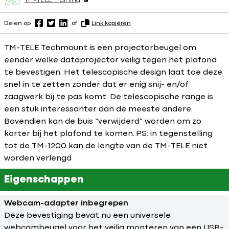
TM-TELE Training
Delen op
of
Link kopiëren
TM-TELE Techmount is een projectorbeugel om
eender welke dataprojector veilig tegen het plafond
te bevestigen. Het telescopische design laat toe deze
snel in te zetten zonder dat er enig snij- en/of
zaagwerk bij te pas komt. De telescopische range is
een stuk interessanter dan de meeste andere.
Bovendien kan de buis “verwijderd” worden om zo
korter bij het plafond te komen. PS: in tegenstelling
tot de TM-1200 kan de lengte van de TM-TELE niet
worden verlengd
Eigenschappen
Webcam-adapter inbegrepen
Deze bevestiging bevat nu een universele
webcambeugel voor het veilig monteren van een USB-