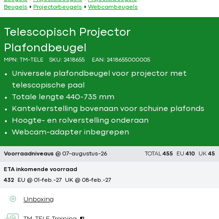
Beugels
Projectorbeugels
Webcambeugels
Telescopisch Projector
Plafondbeugel
MPN:
TM-TELE
SKU:
2418655
EAN:
2418655000005
Universele plafondbeugel voor projector met
telescopische paal
Totale lengte 440-735 mm
Kantelverstelling bovenaan voor schuine plafonds
Hoogte- en rolverstelling onderaan
Webcam-adapter inbegrepen
Voorraadniveaus
@ 07-augustus-26
TOTAL
455
EU
410
UK
45
ETA inkomende voorraad
432
EU @ 01-feb.-27
UK @ 08-feb.-27
Unboxing