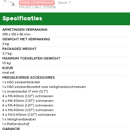
EINDE LEVENSDUUR
Stock: 7
TM-ST2 / SKU: 2775928
Specificaties
AFMETINGEN VERPAKKING
395 x 155 x 85 mm
GEWICHT MET VERPAKKING
3 kg
PACKAGED WEIGHT
2,7 kg
MAXIMUM TOEGELATEN GEWICHT
10 kg
KLEUR
mat wit
MEEGELEVERDE ACCESSOIRES
1 x H50 zeskantsleutel
1 x H50 zeskantboorbit voor veiligheidsschroeven
1 x moersleutel 17 mm (0,7")
4 x M3 40mm (1,57″) schroeven
4 x M4 40mm (1,57″) schroeven
4 x M5 40mm (1,57″) schroeven
4 x M6 40mm (1,57″) schroeven
4 x M2.5 40mm (1,57″) schroeven
1 x Veiligheidskabel
1 x Plafondschijf
GARANTIE