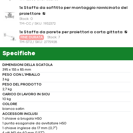
1x Staffa da soffitto per montaggio ravvicinato del
proiettore
Stock: 0
TM-CC / SKU: 1932372
1x Staffa da parete per proiettori a corta gittata
FINE DURATA
Stock: 7
TM-ST2 / SKU: 2775928
Specifiche
DIMENSIONI DELLA SCATOLA
395 x 155 x 85 mm
PESO CON L’IMBALLO
3 kg
PESO DEL PRODOTTO
2,7 kg
CARICO DI LAVORO IN SICU
10 kg
COLORE
bianco satin
ACCESSORI INCLUSI
1 chiave a brugola H50
1 punta esagonale da avvitatore H50
1 chiave inglese da 17 mm (0,7″)