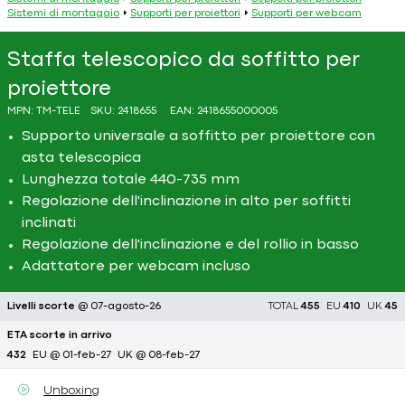
Sistemi di montaggio
Supporti per proiettori
Supporti per webcam
Staffa telescopico da soffitto per
proiettore
MPN:
TM-TELE
SKU:
2418655
EAN:
2418655000005
Supporto universale a soffitto per proiettore con
asta telescopica
Lunghezza totale 440-735 mm
Regolazione dell'inclinazione in alto per soffitti
inclinati
Regolazione dell'inclinazione e del rollio in basso
Adattatore per webcam incluso
Livelli scorte
@ 07-agosto-26
TOTAL
455
EU
410
UK
45
ETA scorte in arrivo
432
EU @ 01-feb-27
UK @ 08-feb-27
Unboxing