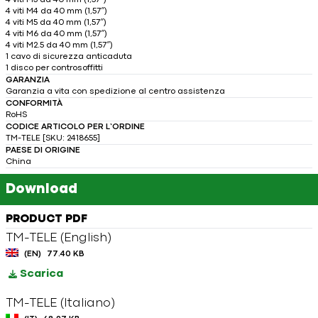
4 viti M3 da 40 mm (1,57″)
4 viti M4 da 40 mm (1,57″)
4 viti M5 da 40 mm (1,57″)
4 viti M6 da 40 mm (1,57″)
4 viti M2.5 da 40 mm (1,57″)
1 cavo di sicurezza anticaduta
1 disco per controsoffitti
GARANZIA
Garanzia a vita con spedizione al centro assistenza
CONFORMITÀ
RoHS
CODICE ARTICOLO PER L’ORDINE
TM-TELE [SKU: 2418655]
PAESE DI ORIGINE
China
Download
PRODUCT PDF
TM-TELE (English)
(EN)
77.40 KB
Scarica
TM-TELE (Italiano)