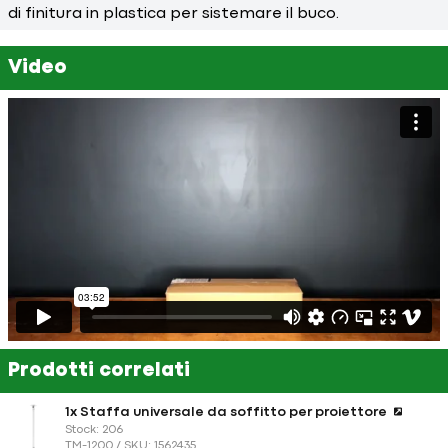
di finitura in plastica per sistemare il buco.
Video
Prodotti correlati
1x Staffa universale da soffitto per proiettore
Stock: 206
TM-1200 / SKU: 1562435