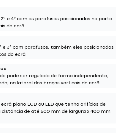
 -2º e 4° com os parafusos posicionados na parte
ais do ecrã.
3º e 3° com parafusos, também eles posicionados
ços do ecrã.
ade
ado pode ser regulada de forma independente,
a, na lateral dos braços verticais do ecrã.
ecrã plano LCD ou LED que tenha orifícios de
a distância de até 600 mm de largura x 400 mm