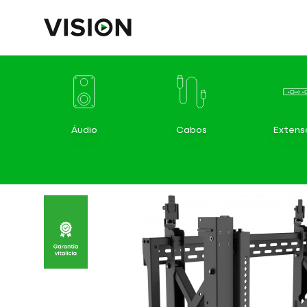
Áudio
Cabos
Extens