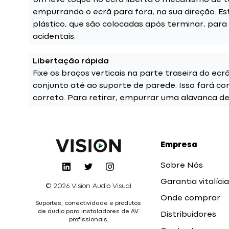
Um leve toque no ecrã liberta o mecanismo de t
empurrando o ecrã para fora, na sua direção. Est
plástico, que são colocadas após terminar, para 
acidentais.
Libertação rápida
Fixe os braços verticais na parte traseira do ecr
conjunto até ao suporte de parede. Isso fará co
correto. Para retirar, empurrar uma alavanca de
Empresa
Sobre Nós
Garantia vitalícia
© 2026 Vision Audio Visual
Onde comprar
Suportes, conectividade e produtos
de áudio para instaladores de AV
Distribuidores
profissionais