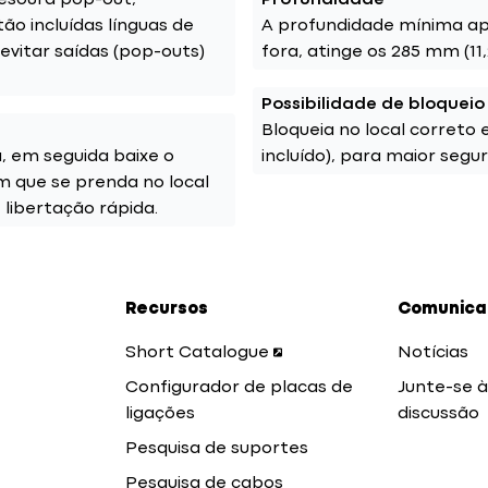
esoura pop-out,
Profundidade
ão incluídas línguas de
A profundidade mínima apl
evitar saídas (pop-outs)
fora, atinge os 285 mm (11,
Possibilidade de bloqueio
Bloqueia no local corret
ã, em seguida baixe o
incluído), para maior segu
m que se prenda no local
 libertação rápida.
Recursos
Comunicaç
Short Catalogue
Notícias
Configurador de placas de
Junte-se à
ligações
discussão
Pesquisa de suportes
Pesquisa de cabos