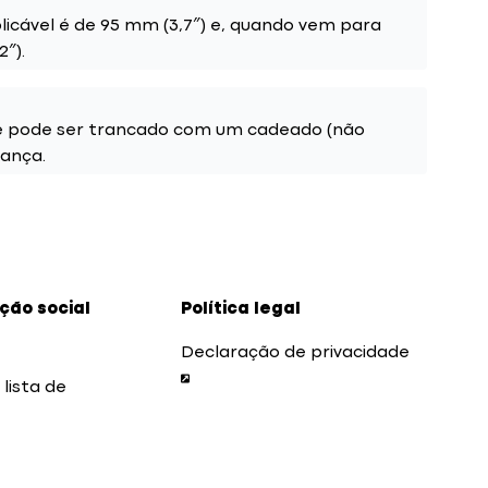
icável é de 95 mm (3,7″) e, quando vem para
2″).
o e pode ser trancado com um cadeado (não
rança.
ão social
Política legal
Declaração de privacidade
 lista de