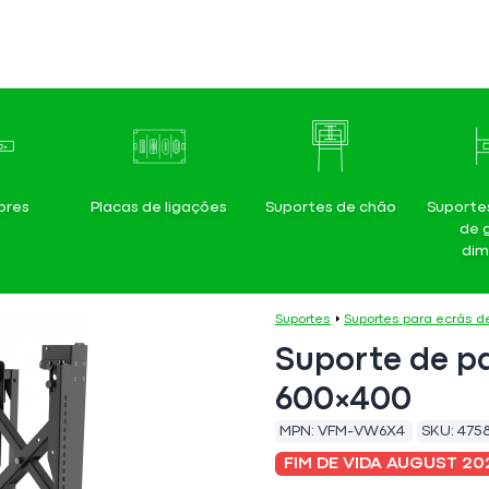
ores
Placas de ligações
Suportes de chão
Suporte
de 
dim
Suportes
Suportes para ecrãs 
Suporte de pa
600×400
MPN:
VFM-VW6X4
SKU:
4758
FIM DE VIDA AUGUST 20