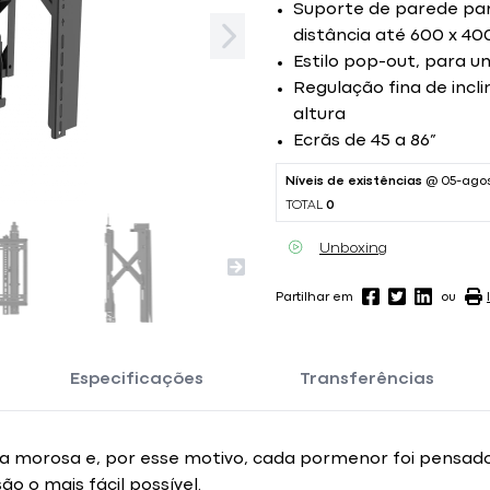
Suporte de parede p
distância até 600 x 4
Estilo pop-out, para 
Regulação fina de incl
altura
Ecrãs de 45 a 86”
Níveis de existências
@ 05-ago
TOTAL
0
Unboxing
Partilhar em
ou
Especificações
Transferências
a morosa e, por esse motivo, cada pormenor foi pensado
o o mais fácil possível.