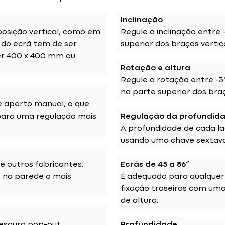
Inclinação
osição vertical, como em
Regule a inclinação entre
a do ecrã tem de ser
superior dos braços vertic
er 400 x 400 mm ou
Rotação e altura
Regule a rotação entre -
na parte superior dos bra
de aperto manual, o que
 para uma regulação mais
Regulação da profundid
A profundidade de cada l
usando uma chave sextavad
e outros fabricantes,
Ecrãs de 45 a 86″
s na parede o mais
É adequado para qualquer 
fixação traseiros com um
de altura.