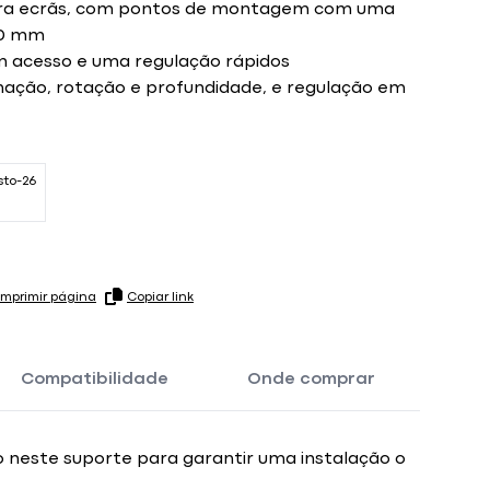
ara ecrãs, com pontos de montagem com uma
00 mm
um acesso e uma regulação rápidos
inação, rotação e profundidade, e regulação em
sto-26
Imprimir página
Copiar link
Compatibilidade
Onde comprar
 neste suporte para garantir uma instalação o