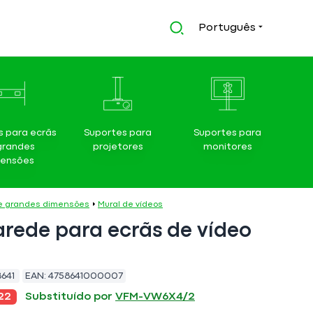
Português
s para ecrãs
Suportes para
Suportes para
grandes
projetores
monitores
ensões
de grandes dimensões
Mural de vídeos
rede para ecrãs de vídeo
641
EAN:
4758641000007
22
Substituído por
VFM-VW6X4/2