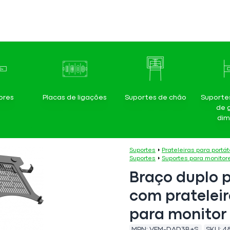
ores
Placas de ligações
Suportes de chão
Suporte
de 
dim
Suportes
Prateleiras para portát
Suportes
Suportes para monitor
Braço duplo p
com prateleir
para monitor
MPN:
VFM-DAD3B+S
SKU:
4