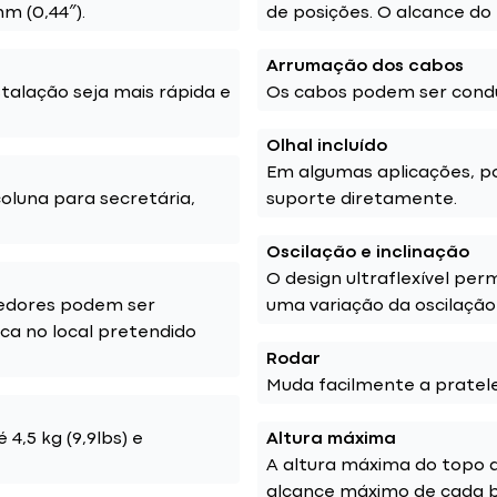
m (0,44″).
de posições. O alcance do 
Arrumação dos cabos
talação seja mais rápida e
Os cabos podem ser condu
Olhal incluído
Em algumas aplicações, po
coluna para secretária,
suporte diretamente.
Oscilação e inclinação
O design ultraflexível perm
cedores podem ser
uma variação da oscilação 
ica no local pretendido
Rodar
Muda facilmente a pratelei
4,5 kg (9,9lbs) e
Altura máxima
A altura máxima do topo da
alcance máximo de cada br