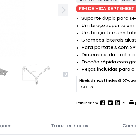
FIM DE VIDA SEPTEMBER
Suporte duplo para se
Um braço suporta um e
Um braço tem um tabul
Grampos laterais ajust
Para portáteis com 292
Dimensões da prateleir
Fixação rápida com gr
Peças incluídas para o 
Níveis de existências
@ 07-ago
TOTAL
0
Partilhar em
ou
ações
Transferências
Comp