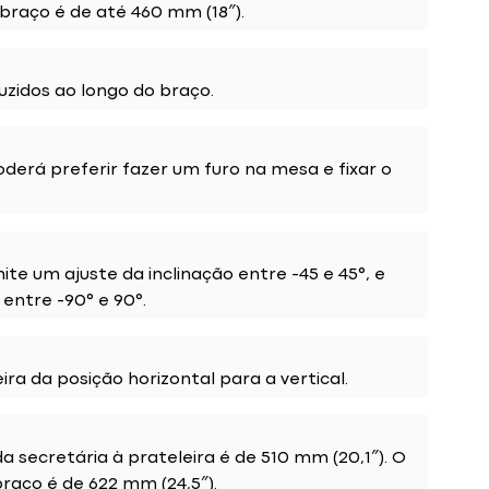
braço é de até 460 mm (18″).
zidos ao longo do braço.
derá preferir fazer um furo na mesa e fixar o
ite um ajuste da inclinação entre -45 e 45°, e
entre -90° e 90°.
ra da posição horizontal para a vertical.
 secretária à prateleira é de 510 mm (20,1″). O
aço é de 622 mm (24,5″).