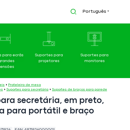
Português
s para ecrãs
Suportes para
Suportes para
grandes
projetores
monitores
ensões
eis
Prateleira de mesa
es
Suportes para secretária
Suportes de braços para parede
ara secretária, em preto,
a para portátil e braço
871926
EAN:
4871926000001