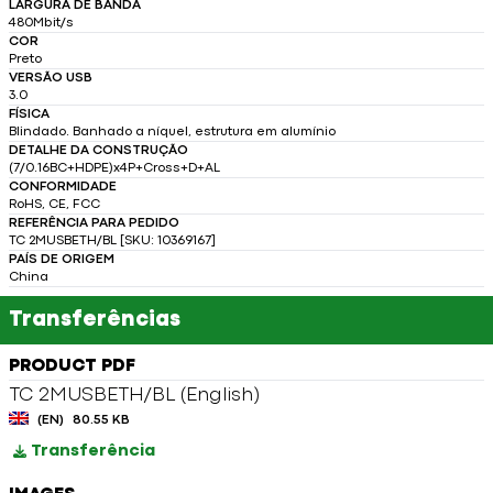
LARGURA DE BANDA
480Mbit/s
COR
Preto
VERSÃO USB
3.0
FÍSICA
Blindado. Banhado a níquel, estrutura em alumínio
DETALHE DA CONSTRUÇÃO
(7/0.16BC+HDPE)x4P+Cross+D+AL
CONFORMIDADE
RoHS, CE, FCC
REFERÊNCIA PARA PEDIDO
TC 2MUSBETH/BL [SKU: 10369167]
PAÍS DE ORIGEM
China
Transferências
PRODUCT PDF
TC 2MUSBETH/BL (English)
(EN)
80.55 KB
Transferência