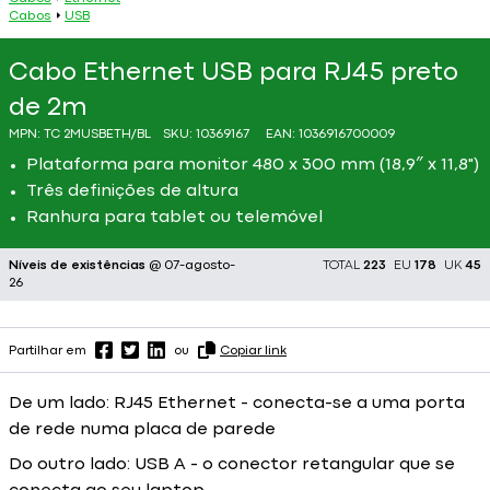
Cabos
USB
Cabo Ethernet USB para RJ45 preto
de 2m
MPN:
TC 2MUSBETH/BL
SKU:
10369167
EAN:
1036916700009
Plataforma para monitor 480 x 300 mm (18,9″ x 11,8")
Três definições de altura
Ranhura para tablet ou telemóvel
Níveis de existências
@ 07-agosto-
TOTAL
223
EU
178
UK
45
26
Partilhar em
ou
Copiar link
De um lado: RJ45 Ethernet - conecta-se a uma porta
de rede numa placa de parede
Do outro lado: USB A - o conector retangular que se