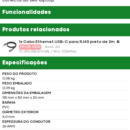
conecta ao seu laptop
Funcionalidades
Produtos relacionados
1x Cabo Ethernet USB-C para RJ45 preto de 2m
FIM DE VIDA
Stock: 221
TC 2MUSBCETH/BL / SKU: 10369166
Especificações
PESO DO PRODUTO
0,08 kg
PESO EMBALADO
0,09 kg
DIMENSÕES DA EMBALAGEM
155 mm x 80 mm x 30 mm
BAINHA
PVC
DIÂMETRO EXTERIOR
6,0 mm
ESPESSURA DO CONDUTOR
26 AWG