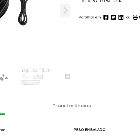
TOTAL
97
EU
93
UK
4
Partilhar em
ou
Transferências
 mm
PESO EMBALADO