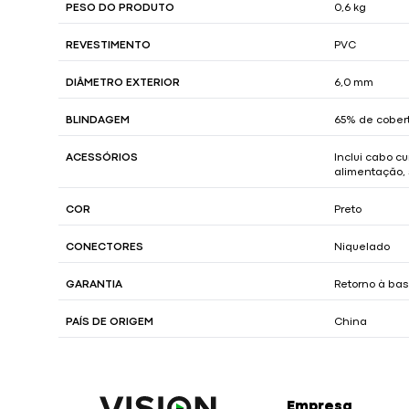
PESO DO PRODUTO
0,6 kg
REVESTIMENTO
PVC
DIÂMETRO EXTERIOR
6,0 mm
BLINDAGEM
65% de cober
ACESSÓRIOS
Inclui cabo c
alimentação,
COR
Preto
CONECTORES
Niquelado
GARANTIA
Retorno à base
PAÍS DE ORIGEM
China
Empresa