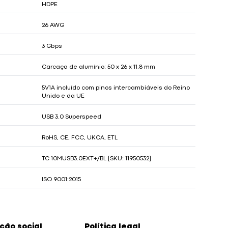
HDPE
26 AWG
3 Gbps
Carcaça de alumínio: 50 x 26 x 11,8 mm
5V1A incluído com pinos intercambiáveis do Reino
Unido e da UE
USB 3.0 Superspeed
RoHS, CE, FCC, UKCA, ETL
TC 10MUSB3.0EXT+/BL [SKU: 11950532]
ISO 9001:2015
ão social
Política legal