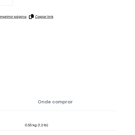
Imprimir página
Copiar link
Onde comprar
0,55 kg (1,2 lb)