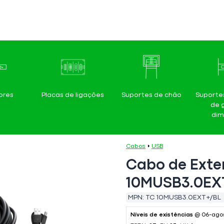
ores
Placas de ligações
Suportes de chão
Suporte
de 
dim
Cabos
USB
Cabo de Exte
10MUSB3.0EXT
MPN:
TC 10MUSB3.0EXT+/BL
Níveis de existências
@ 06-ago