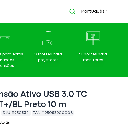
Português
s para ecrãs
Suportes para
Suportes para
grandes
projetores
monitores
ensões
nsão Ativo USB 3.0 TC
+/BL Preto 10 m
SKU:
11950532
EAN:
1195053200008
sto-26