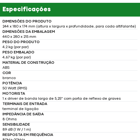
Especificações
DIMENSÕES DO PRODUTO
244 x 180 x 174 mm (altura x largura x profundidade, para cada altifalante)
DIMENSÕES DA EMBALAGEM
440 x 280 x 215 mm
PESO DO PRODUTO
4,2 kg (por par)
PESO EMBALADO
4,67 kg (por par)
MATERIAL DE CONSTRUÇÃO
ABS
COR
branco
POTÊNCIA
50 Watt (RMS)
MOTORISTA
1 x driver de banda larga de 5,25" com porta de reflexo de graves
TERMINAIS DE ENTRADA
terminal de ligação
IMPEDÂNCIA DE SAÍDA
8 Ohms
SENSIBILIDADE
89 dB (1 W / 1 m)
RESPOSTA EM FREQUÊNCIA