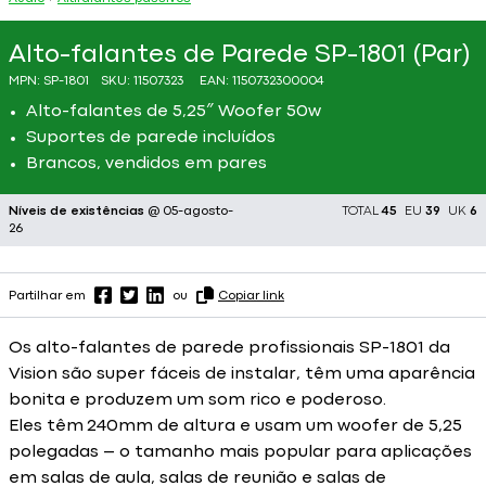
Alto-falantes de Parede SP-1801 (Par)
MPN:
SP-1801
SKU:
11507323
EAN:
1150732300004
Alto-falantes de 5,25″ Woofer 50w
Suportes de parede incluídos
Brancos, vendidos em pares
Níveis de existências
@ 05-agosto-
TOTAL
45
EU
39
UK
6
26
Partilhar em
ou
Copiar link
Os alto-falantes de parede profissionais SP-1801 da
Vision são super fáceis de instalar, têm uma aparência
bonita e produzem um som rico e poderoso.
Eles têm 240mm de altura e usam um woofer de 5,25
polegadas – o tamanho mais popular para aplicações
em salas de aula, salas de reunião e salas de