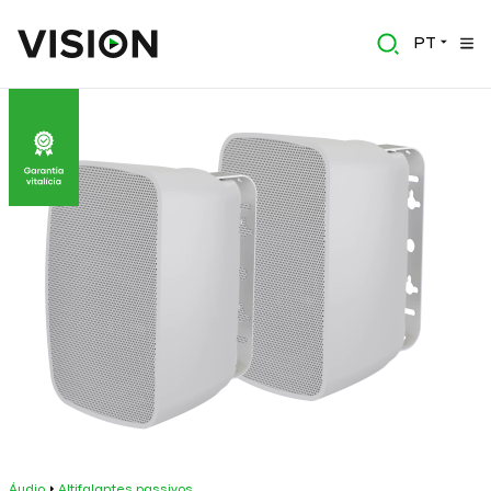
PT
Áudio
Altifalantes passivos