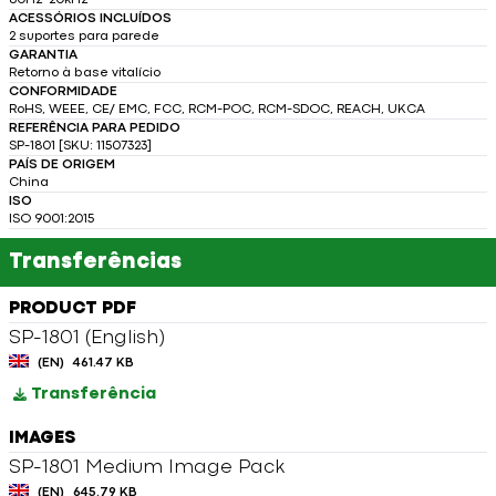
80Hz-20kHz
ACESSÓRIOS INCLUÍDOS
2 suportes para parede
GARANTIA
Retorno à base vitalício
CONFORMIDADE
RoHS, WEEE, CE/ EMC, FCC, RCM-POC, RCM-SDOC, REACH, UKCA
REFERÊNCIA PARA PEDIDO
SP-1801 [SKU: 11507323]
PAÍS DE ORIGEM
China
ISO
ISO 9001:2015
Transferências
PRODUCT PDF
SP-1801 (English)
(EN)
461.47 KB
Transferência
IMAGES
SP-1801 Medium Image Pack
(EN)
645.79 KB