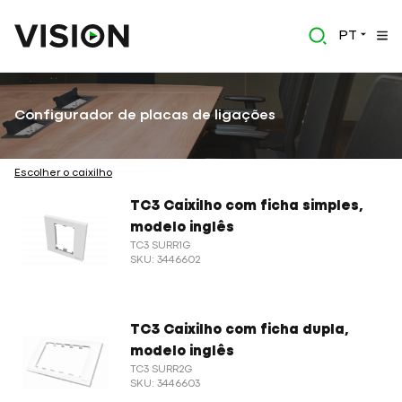
PT
Configurador de placas de ligações
Escolher o caixilho
TC3 Caixilho com ficha simples,
modelo inglês
TC3 SURR1G
SKU: 3446602
TC3 Caixilho com ficha dupla,
modelo inglês
TC3 SURR2G
SKU: 3446603