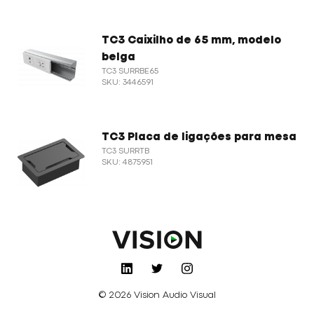
TC3 Caixilho de 65 mm, modelo
belga
TC3 SURRBE65
SKU: 3446591
TC3 Placa de ligações para mesa
TC3 SURRTB
SKU: 4875951
© 2026 Vision Audio Visual