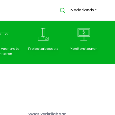
Nederlands
 voor grote
Projectorbeugels
Monitorsteunen
itoren
Waar verkrijgbaar