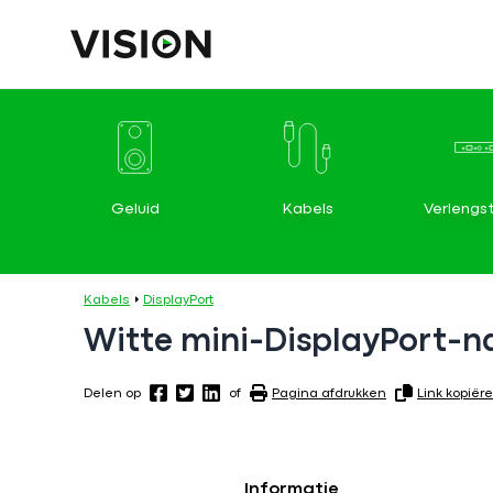
Geluid
Kabels
Verlengs
Kabels
DisplayPort
Witte mini-DisplayPort-n
Delen op
of
Pagina afdrukken
Link kopiër
Informatie