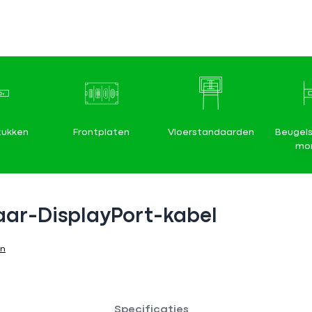
tukken
Frontplaten
Vloerstandaarden
Beugels
mon
aar-DisplayPort-kabel
en
Specificaties