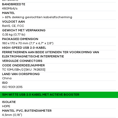
28+24AWG
BANDBREEDTE
480Mbit/s
MANTEL
> 65% dekking gevlochten kabelafscherming
VOLDOET AAN
RoHS, CE, FCC
GEWICHT MET VERPAKKING
0,35 kg (0,77 lb)
PACKAGED DIMENSION
180 x 170 x 70 mm (7,1" x 6,7" x 2,8")
HIGH-SPEED USB 2.0-KABEL
FERRIETKERNEN AAN BEIDE UITEINDEN TER VOORKOMING VAN
ELEKTROMAGNETISCHE INTERFERENTIE
VERGULDE CONNECTORS
CODE ONDERDEELNUMMER
TC 10MUSB+/2 [SKU: 7428313]
LAND VAN OORSPRONG
China
ISO
ISO 9001:2015
15M WITTE USB 2.0 KABEL MET ACTIEVE BOOSTER
ISOLATIE
HDPE
MANTEL: PVC, BUITENDIAMETER
4,5mm (0,18″)