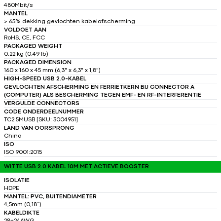
480Mbit/s
MANTEL
> 65% dekking gevlochten kabelafscherming
VOLDOET AAN
RoHS, CE, FCC
PACKAGED WEIGHT
0,22 kg (0,49 lb)
PACKAGED DIMENSION
160 x 160 x 45 mm (6,3" x 6,3" x 1,8")
HIGH-SPEED USB 2.0-KABEL
GEVLOCHTEN AFSCHERMING EN FERRIETKERN BIJ CONNECTOR A
(COMPUTER) ALS BESCHERMING TEGEN EMF- EN RF-INTERFERENTIE
VERGULDE CONNECTORS
CODE ONDERDEELNUMMER
TC2 5MUSB [SKU: 3004951]
LAND VAN OORSPRONG
China
ISO
ISO 9001:2015
WITTE USB 2.0 KABEL 10M MET ACTIEVE BOOSTER
ISOLATIE
HDPE
MANTEL: PVC, BUITENDIAMETER
4,5mm (0,18″)
KABELDIKTE