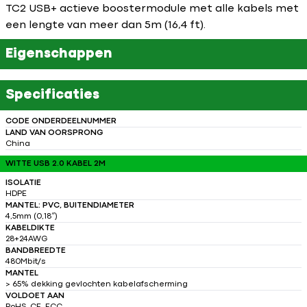
TC2 USB+ actieve boostermodule met alle kabels met
een lengte van meer dan 5m (16,4 ft).
Eigenschappen
Specificaties
CODE ONDERDEELNUMMER
LAND VAN OORSPRONG
China
WITTE USB 2.0 KABEL 2M
ISOLATIE
HDPE
MANTEL: PVC, BUITENDIAMETER
4,5mm (0,18″)
KABELDIKTE
28+24AWG
BANDBREEDTE
480Mbit/s
MANTEL
> 65% dekking gevlochten kabelafscherming
VOLDOET AAN