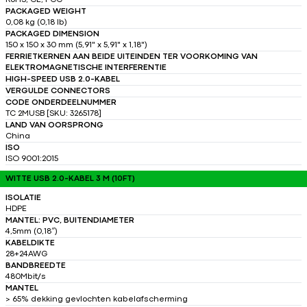
RoHS, CE, FCC
PACKAGED WEIGHT
0,08 kg (0,18 lb)
PACKAGED DIMENSION
150 x 150 x 30 mm (5,91" x 5,91" x 1,18")
FERRIETKERNEN AAN BEIDE UITEINDEN TER VOORKOMING VAN
ELEKTROMAGNETISCHE INTERFERENTIE
HIGH-SPEED USB 2.0-KABEL
VERGULDE CONNECTORS
CODE ONDERDEELNUMMER
TC 2MUSB [SKU: 3265178]
LAND VAN OORSPRONG
China
ISO
ISO 9001:2015
WITTE USB 2.0-KABEL 3 M (10FT)
ISOLATIE
HDPE
MANTEL: PVC, BUITENDIAMETER
4,5mm (0,18″)
KABELDIKTE
28+24AWG
BANDBREEDTE
480Mbit/s
MANTEL
> 65% dekking gevlochten kabelafscherming