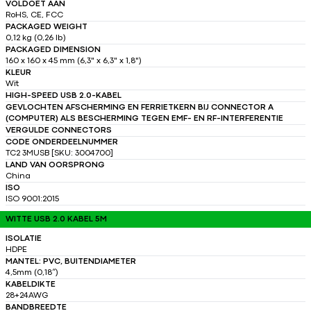
VOLDOET AAN
RoHS, CE, FCC
PACKAGED WEIGHT
0,12 kg (0,26 lb)
PACKAGED DIMENSION
160 x 160 x 45 mm (6,3" x 6,3" x 1,8")
KLEUR
Wit
HIGH-SPEED USB 2.0-KABEL
GEVLOCHTEN AFSCHERMING EN FERRIETKERN BIJ CONNECTOR A
(COMPUTER) ALS BESCHERMING TEGEN EMF- EN RF-INTERFERENTIE
VERGULDE CONNECTORS
CODE ONDERDEELNUMMER
TC2 3MUSB [SKU: 3004700]
LAND VAN OORSPRONG
China
ISO
ISO 9001:2015
WITTE USB 2.0 KABEL 5M
ISOLATIE
HDPE
MANTEL: PVC, BUITENDIAMETER
4,5mm (0,18″)
KABELDIKTE
28+24AWG
BANDBREEDTE