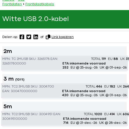
Frontplaten
Frontplaatkabels
Witte USB 2.0-kabel
Delen op
of
Link kopiëren
2m
MPN:
TC 2MUSB
SKU:
3265178
EAN:
TOTAL
119
EU
88
UK
31
326517800000
ETA inkomende voorraad
252
EU @ 25-aug.-26
UK @ 01-sep.-26
3 m
(10ft)
MPN:
TC2 3MUSB
SKU:
3004700
TOTAL
446
EU
182
UK
264
EAN:
300470000000
ETA inkomende voorraad
420
EU @ 25-aug.-26
UK @ 01-sep.-26
5m
MPN:
TC2 5MUSB
SKU:
3004951
EAN:
TOTAL
1020
EU
414
UK
606
300495100000
ETA inkomende voorraad
714
EU @ 21-dec.-26
UK @ 28-dec.-26