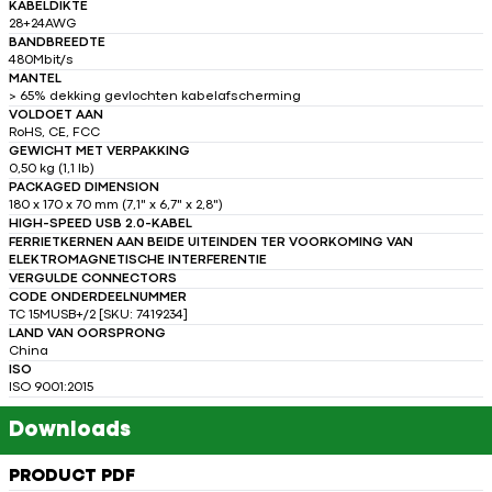
KABELDIKTE
28+24AWG
BANDBREEDTE
480Mbit/s
MANTEL
> 65% dekking gevlochten kabelafscherming
VOLDOET AAN
RoHS, CE, FCC
GEWICHT MET VERPAKKING
0,50 kg (1,1 lb)
PACKAGED DIMENSION
180 x 170 x 70 mm (7,1" x 6,7" x 2,8")
HIGH-SPEED USB 2.0-KABEL
FERRIETKERNEN AAN BEIDE UITEINDEN TER VOORKOMING VAN
ELEKTROMAGNETISCHE INTERFERENTIE
VERGULDE CONNECTORS
CODE ONDERDEELNUMMER
TC 15MUSB+/2 [SKU: 7419234]
LAND VAN OORSPRONG
China
ISO
ISO 9001:2015
Downloads
PRODUCT PDF