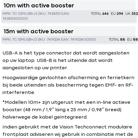
10m with active booster
MPN:
TC 10MUSB+/2
SKU:
7428313
EAN:
TOTAL
646
EU
294
UK
352
742831300000
15m with active booster
MPN:
TC 15MUSB+/2
SKU:
7419234
EAN:
741923400000
TOTAL
88
EU
88
USB-A is het type connector dat wordt aangesloten
op uw laptop. USB-B is het uiteinde dat wordt
aangesloten op uw printer.
Hoogwaardige gevlochten afscherming en ferrietkern
bij beide uiteinden als bescherming tegen EMF- en RF-
interferentie.
*Modellen 10m+ zijn uitgerust met een in-line actieve
booster (48 mm / 1,9″ lang x 25 mm / 0,98″ breed)
halverwege de kabel geïntegreerd.
Indien gebruikt met de Vision Techconnect modulaire
frontplaat adviseren wij gebruik in combinatie met de