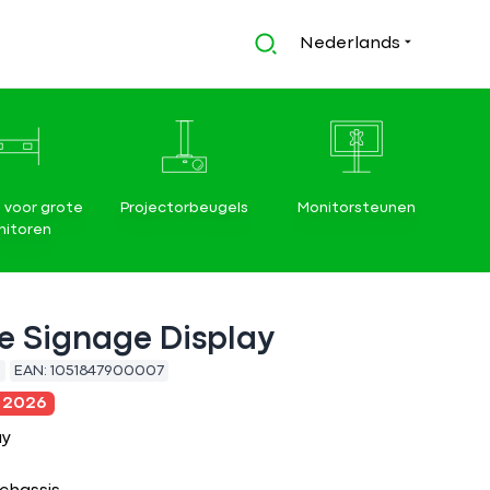
Nederlands
 voor grote
Projectorbeugels
Monitorsteunen
itoren
le Signage Display
EAN:
1051847900007
 2026
ay