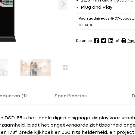
22,3 mm dik vrijstaand
Plug and Play
Voorraadniveaus
@ 07-augustu
TOTAL
0
Delen op
of
Pag
oducten (1)
Specificaties
D
ion DSD-55 is het ideale digitale signage-display voor k
rzaamheid, biedt het ongeëvenaarde zichtbaarheid ongea
n 178° brede kijkhoek en 350 nits helderheid, en project