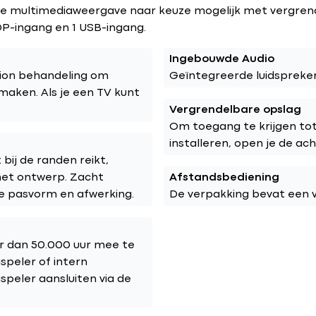
e multimediaweergave naar keuze mogelijk met vergrend
DP-ingang en 1 USB-ingang.
Ingebouwde Audio
sion behandeling om
Geïntegreerde luidspreker
maken. Als je een TV kunt
Vergrendelbare opslag
Om toegang te krijgen to
installeren, open je de ac
bij de randen reikt,
het ontwerp. Zacht
Afstandsbediening
e pasvorm en afwerking.
De verpakking bevat een v
r dan 50.000 uur mee te
peler of intern
peler aansluiten via de