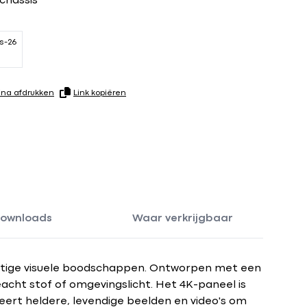
 chassis
s-26
ina afdrukken
Link kopiëren
ownloads
Waar verkrijgbaar
rachtige visuele boodschappen. Ontworpen met een
cht stof of omgevingslicht. Het 4K-paneel is
eert heldere, levendige beelden en video's om