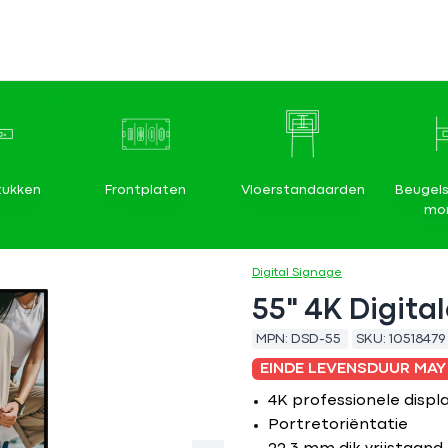
tukken
Frontplaten
Vloerstandaarden
Beugels
mon
Digital Signage
55" 4K Digita
MPN:
DSD-55
SKU:
10518479
EINDE LEVENSDUUR MAY
4K professionele displ
Portretoriëntatie