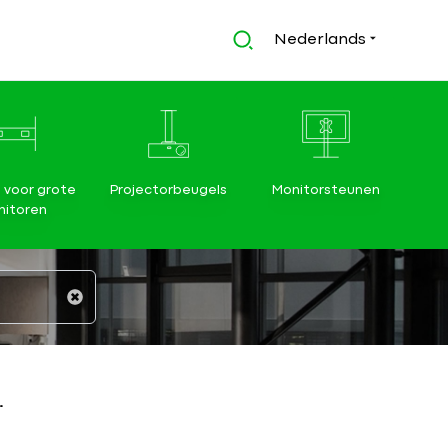
Nederlands
 voor grote
Projectorbeugels
Monitorsteunen
itoren
.