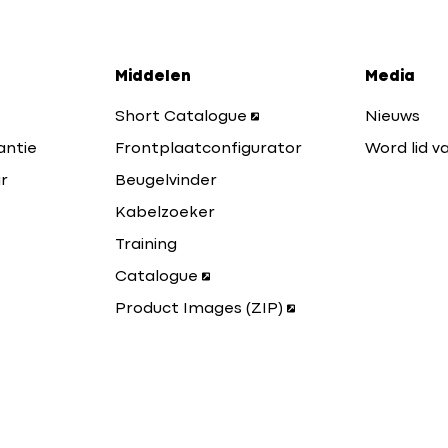
Middelen
Media
Short Catalogue
Nieuws
antie
Frontplaatconfigurator
Word lid va
r
Beugelvinder
Kabelzoeker
Training
Catalogue
Product Images (ZIP)