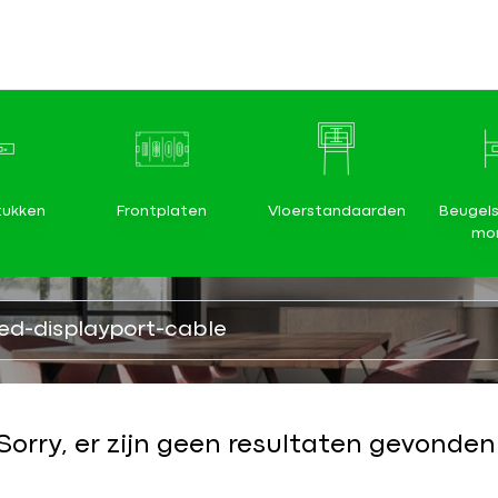
tukken
Frontplaten
Vloerstandaarden
Beugels
mon
Sorry, er zijn geen resultaten gevonden