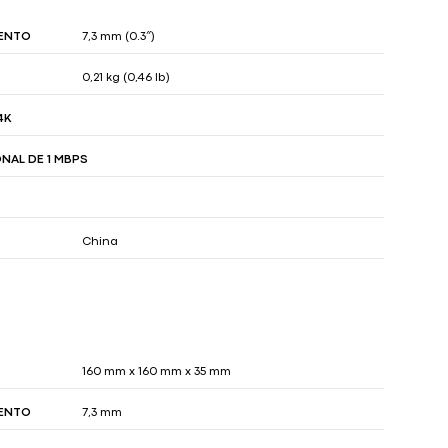
IENTO
7,3 mm (0.3″)
0,21 kg (0,46 lb)
4K
ONAL DE 1 MBPS
China
160 mm x 160 mm x 35 mm
IENTO
7,3 mm