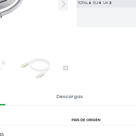
TOTAL
6
EU
4
UK
2
Descargas
PAÍS DE ORIGEN
S)