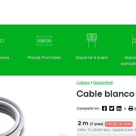
ores
Placas frontales
Soporte a suelo
Sopo
pantal
Cables
DisplayPort
Cable blanco 
Compartir en
o
2 m
(7 pies)
FIN DE LA VIDA
MPN:
TC 2MDP
SKU:
3265161
EAN: