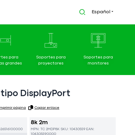
Español
rtes para
Soportes para
Soportes para
las grandes
proyectores
monitores
tipo DisplayPort
Imprimir página
Copiar enlace
8k 2m
326516100000
MPN:
TC 2MDP8K
SKU:
10430559
EAN:
104305590000