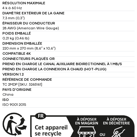
RÉSOLUTION MAXIMALE
4 k à 60 Hz
DIAMÈTRE EXTÉRIEUR DE LA GAINE
7,3 mm (0,3″)
ÉPAISSEUR DU CONDUCTEUR
28 AWG (American Wire Gauge)
POIDS EMBALLÉ
0,21 kg (0,46 lb)
DIMENSION EMBALLÉE
220 mm x 270 mm (8,6″ x 10,6″)
COMPATIBLE 4K
CONNECTEURS PLAQUÉS OR
PREND EN CHARGE LE CANAL AUXILIAIRE BIDIRECTIONNEL À 1 MB/S
PREND EN CHARGE LA CONNEXION À CHAUD (HOT-PLUG)
VERSION 1.2
RÉFÉRENCE DE COMMANDE
TC 2MDP [SKU: 3265161]
PAYS D'ORIGINE
China
ISO
ISO 9001:2015