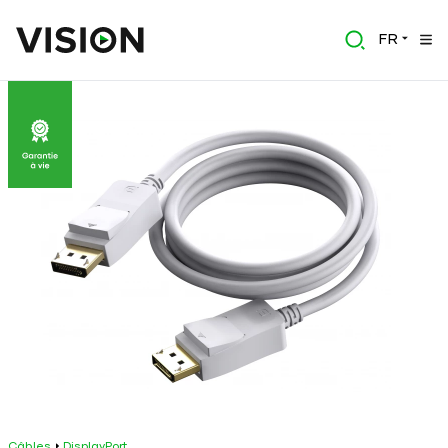
FR
Câbles
DisplayPort