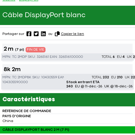
Câble DisplayPort blanc
Partager sur
ou
Copier le lien
2 m
(7 pi)
FIN DE VIE
MPN:
TC 2MDP
SKU:
3265161
EAN:
326516100000
TOTAL
6
EU
4
UK
2
8k 2m
MPN:
TC 2MDP8K
SKU:
10430559
EAN:
TOTAL
232
EU
210
UK
22
104305590000
Stock entrant ETA
240
EU @ 11-déc.-26
UK @ 18-déc.-26
Caractéristiques
RÉFÉRENCE DE COMMANDE
PAYS D'ORIGINE
China
CÂBLE DISPLAYPORT BLANC 2 M (7 PI)