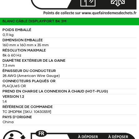
BLANC CÂBLE DISPLAYPORT 8K 2M
POIDS EMBALLÉ
0,11 kg
DIMENSION EMBALLÉE
160 mm x 160 mm x 35 mm
RÉSOLUTION MAXIMALE
8k à 60 Hz
DIAMÈTRE EXTÉRIEUR DE LA GAINE
7,3 mm
ÉPAISSEUR DU CONDUCTEUR
28 AWG (American Wire Gauge)
CONNECTEURS PLAQUÉS OR
PLAQUéS OR
PREND EN CHARGE LA CONNEXION À CHAUD (HOT-PLUG)
VERSION 1.2
1,4
RÉFÉRENCE DE COMMANDE
TC 2MDP8K [SKU: 10430559]
PAYS D'ORIGINE
China