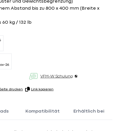
uster und Gewichtsbegrenzung)
em Abstand bis zu 800 x 400 mm (Breite x
 60 kg / 132 lb
6
ov-26
VFM-W Schulung
Seite drucken
Link kopieren
oads
Kompatibilität
Erhältlich bei