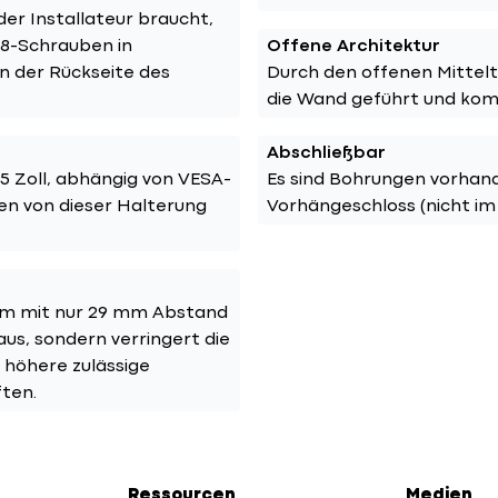
der Installateur braucht,
M8-Schrauben in
Offene Architektur
n der Rückseite des
Durch den offenen Mittelt
die Wand geführt und kom
Abschließbar
75 Zoll, abhängig von VESA-
Es sind Bohrungen vorhan
en von dieser Halterung
Vorhängeschloss (nicht im
hirm mit nur 29 mm Abstand
aus, sondern verringert die
 höhere zulässige
ften.
Ressourcen
Medien