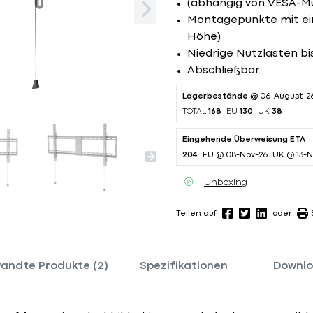
(abhängig von VESA-M
Montagepunkte mit ein
Höhe)
Niedrige Nutzlasten bis
Abschließbar
Lagerbestände
@ 06-August-2
TOTAL
168
EU
130
UK
38
Eingehende Überweisung ETA
204
EU @ 08-Nov-26
UK @ 13-N
Unboxing
Teilen auf
oder
andte Produkte (2)
Spezifikationen
Downl