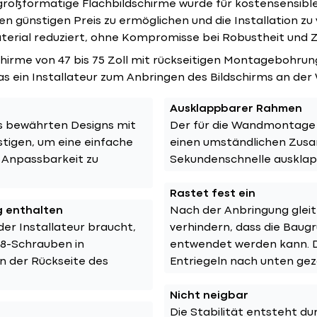
oßformatige Flachbildschirme wurde für kostensensible 
n günstigen Preis zu ermöglichen und die Installation zu
terial reduziert, ohne Kompromisse bei Robustheit und Z
dschirme von 47 bis 75 Zoll mit rückseitigen Montagebohr
as ein Installateur zum Anbringen des Bildschirms an der
Ausklappbarer Rahmen
es bewährten Designs mit
Der für die Wandmontage v
tigen, um eine einfache
einen umständlichen Zusam
 Anpassbarkeit zu
Sekundenschnelle ausklap
Rastet fest ein
g enthalten
Nach der Anbringung gleit
der Installateur braucht,
verhindern, dass die Bau
M8-Schrauben in
entwendet werden kann. D
n der Rückseite des
Entriegeln nach unten ge
Nicht neigbar
Die Stabilität entsteht du