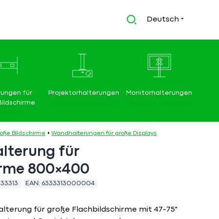
Deutsch
rungen für
Projektorhalterungen
Monitorhalterungen
Bildschirme
roße Bildschirme
Wandhalterungen für große Displays
lterung für
irme 800×400
333313
EAN:
6333313000004
lterung für große Flachbildschirme mit 47-75"