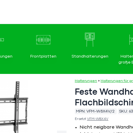
rungen
Frontplatten
Standhalterungen
Halte
große 
Halterungen
Halterungen für g
Feste Wandha
Flachbildsch
MPN:
VFM-W8X4V/2
SKU:
6
Ersetzt
VFM-W8X4V
Nicht neigbare Wandha