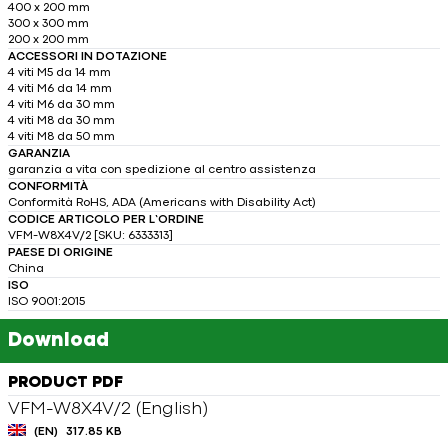
400 x 200 mm
300 x 300 mm
200 x 200 mm
ACCESSORI IN DOTAZIONE
4 viti M5 da 14 mm
4 viti M6 da 14 mm
4 viti M6 da 30 mm
4 viti M8 da 30 mm
4 viti M8 da 50 mm
GARANZIA
garanzia a vita con spedizione al centro assistenza
CONFORMITÀ
Conformità RoHS, ADA (Americans with Disability Act)
CODICE ARTICOLO PER L’ORDINE
VFM-W8X4V/2 [SKU: 6333313]
PAESE DI ORIGINE
China
ISO
ISO 9001:2015
Download
PRODUCT PDF
VFM-W8X4V/2 (English)
(EN)
317.85 KB