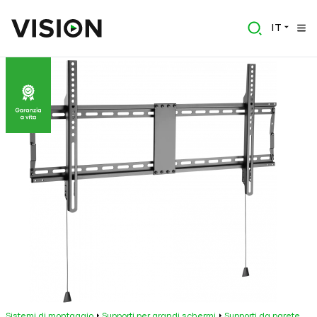
IT
Sistemi di montaggio
Supporti per grandi schermi
Supporti da parete