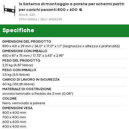
1x Sistema di montaggio a parete per schermi piatti
per carichi pesanti 800 × 600
Stock: 633
VFM-W8X6 / SKU: 4934295
Specifiche
DIMENSIONI DEL PRODOTTO
890 x 431 x 29 mm / 34,0" x 17,0" x 1,1" (larghezza x altezza x profondità)
DIMENSIONI CON IMBALLO
450 x 87 x 75 mm / 17,72" x 3,43" x 2,95"
PESO DEL PRODOTTO
2,21 kg (4,87 libbre)
PESO CON IMBALLO
2,5 kg (5,5 libbre)
CARICO DI LAVORO IN SICUREZZA
60 kg (132,28 libbre)
MATERIALE DI COSTRUZIONE
acciaio laminato a freddo da 2 mm (0,08")
COLORE
Nero, verniciato a polvere
DIMENSIONI VESA
800 x 400 mm
700 x 400 mm
600 x 400 mm
400 x 400 mm