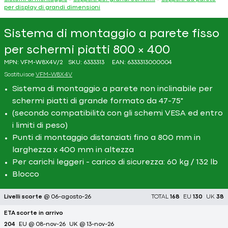
per display di grandi dimensioni
Sistema di montaggio a parete fisso
per schermi piatti 800 × 400
MPN:
VFM-W8X4V/2
SKU:
6333313
EAN:
6333313000004
Sostituisce
VFM-W8X4V
Sistema di montaggio a parete non inclinabile per
schermi piatti di grande formato da 47-75"
(secondo compatibilità con gli schemi VESA ed entro
i limiti di peso)
Punti di montaggio distanziati fino a 800 mm in
larghezza x 400 mm in altezza
Per carichi leggeri - carico di sicurezza: 60 kg / 132 lb
Blocco
Livelli scorte
@ 06-agosto-26
TOTAL
168
EU
130
UK
38
ETA scorte in arrivo
204
EU @ 08-nov-26
UK @ 13-nov-26