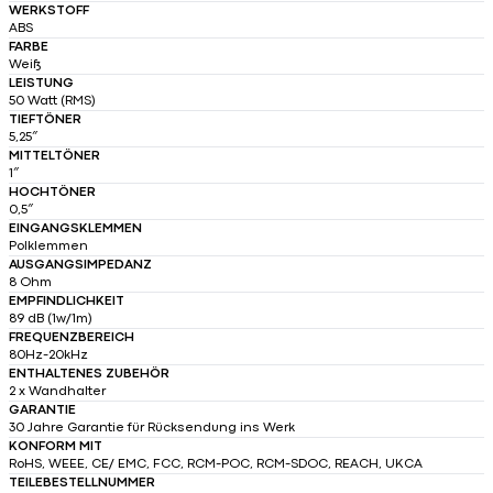
WERKSTOFF
ABS
FARBE
Weiß
LEISTUNG
50 Watt (RMS)
TIEFTÖNER
5,25″
MITTELTÖNER
1″
HOCHTÖNER
0,5″
EINGANGSKLEMMEN
Polklemmen
AUSGANGSIMPEDANZ
8 Ohm
EMPFINDLICHKEIT
89 dB (1w/1m)
FREQUENZBEREICH
80Hz-20kHz
ENTHALTENES ZUBEHÖR
2 x Wandhalter
GARANTIE
30 Jahre Garantie für Rücksendung ins Werk
KONFORM MIT
RoHS, WEEE, CE/ EMC, FCC, RCM-POC, RCM-SDOC, REACH, UKCA
TEILEBESTELLNUMMER