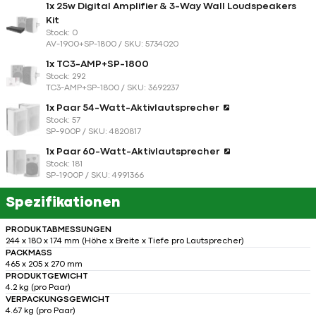
1x 25w Digital Amplifier & 3-Way Wall Loudspeakers
Kit
Stock: 0
AV-1900+SP-1800 / SKU: 5734020
1x TC3-AMP+SP-1800
Stock: 292
TC3-AMP+SP-1800 / SKU: 3692237
1x Paar 54-Watt-Aktivlautsprecher
Stock: 57
SP-900P / SKU: 4820817
1x Paar 60-Watt-Aktivlautsprecher
Stock: 181
SP-1900P / SKU: 4991366
Spezifikationen
PRODUKTABMESSUNGEN
244 x 180 x 174 mm (Höhe x Breite x Tiefe pro Lautsprecher)
PACKMASS
465 x 205 x 270 mm
PRODUKTGEWICHT
4.2 kg (pro Paar)
VERPACKUNGSGEWICHT
4.67 kg (pro Paar)