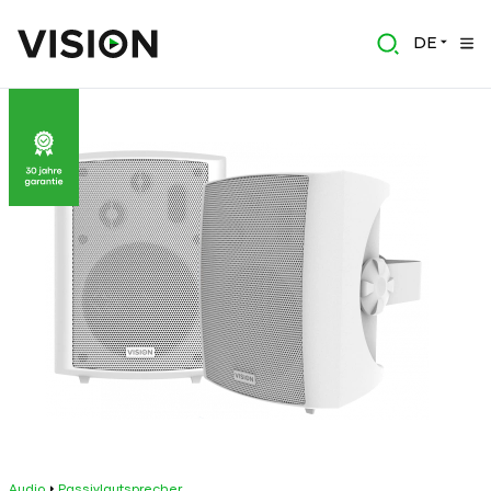
DE
Audio
Passivlautsprecher