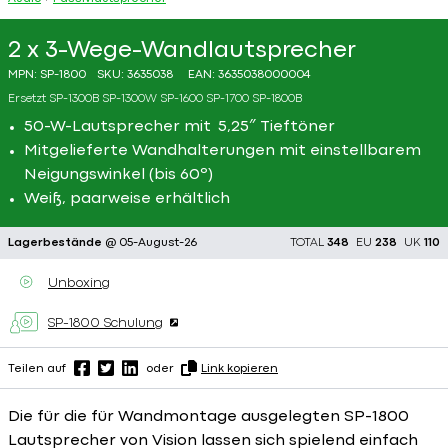
2 x 3-Wege-Wandlautsprecher
MPN:
SP-1800
SKU:
3635038
EAN:
3635038000004
Ersetzt
SP-1300B
SP-1300W
SP-1600
SP-1700
SP-1800B
50-W-Lautsprecher mit 5,25″ Tieftöner
Mitgelieferte Wandhalterungen mit einstellbarem
Neigungswinkel (bis 60º)
Weiß, paarweise erhältlich
Lagerbestände
@ 05-August-26
TOTAL
348
EU
238
UK
110
Unboxing
SP-1800 Schulung
Teilen auf
oder
Link kopieren
Die für die für Wandmontage ausgelegten SP-1800
Lautsprecher von Vision lassen sich spielend einfach