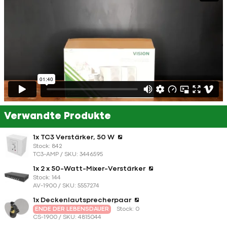
Verwandte Produkte
1x TC3 Verstärker, 50 W
Stock: 842
TC3-AMP / SKU: 3446595
1x 2 x 50-Watt-Mixer-Verstärker
Stock: 144
AV-1900 / SKU: 5557274
1x Deckenlautsprecherpaar
ENDE DER LEBENSDAUER
Stock: 0
CS-1900 / SKU: 4815044