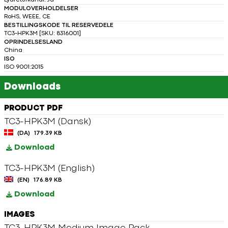
Lydreturkanal: Ja
MODULOVERHOLDELSER
RoHS, WEEE, CE
BESTILLINGSKODE TIL RESERVEDELE
TC3-HPK3M [SKU: 8316001]
OPRINDELSESLAND
China
ISO
ISO 9001:2015
Downloads
PRODUCT PDF
TC3-HPK3M (Dansk)
(DA)
179.39 KB
Download
TC3-HPK3M (English)
(EN)
176.89 KB
Download
IMAGES