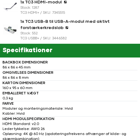
1x TC3 HDMI-modul
Stock: 1287
TC3 HDMI+ / SKU: 7345515
1x TC3 USB-B til USB-A-modul med aktivt
forstærkerkredsløb
Stock: 552
TC3 USBB+ / SKU: 3446582
Specifikationer
BACKBOX DIMENSIONER
86 x 86 x 45 mm
OMGIVELSES DIMENSIONER
86 x 86 x 8 mm
KARTON DIMENSIONER
160 x 95 x 60 mm
EMBALLERET VÆGT
0,3 kg
FARVE
Moduler og monteringsmateriale: Hvid
Kabler: Hvid
HDMI MODULSPECIFIKATION
HDMI Standard: v2.0
Leder tykkelse: AWG 26
Opløsning: 4K @ 60 Hz (opdateringsfrekvens afhænger af kilde- og
skærmkombination)