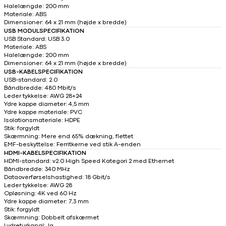
Halelængde: 200 mm
Materiale: ABS
Dimensioner: 64 x 21 mm (højde x bredde)
USB MODULSPECIFIKATION
USB Standard: USB 3.0
Materiale: ABS
Halelængde: 200 mm
Dimensioner: 64 x 21 mm (højde x bredde)
USB-KABELSPECIFIKATION
USB-standard: 2.0
Båndbredde: 480 Mbit/s
Leder tykkelse: AWG 28+24
Ydre kappe diameter: 4,5 mm
Ydre kappe materiale: PVC
Isolationsmateriale: HDPE
Stik: forgyldt
Skærmning: Mere end 65% dækning, flettet
EMF-beskyttelse: Ferritkerne ved stik A-enden
HDMI-KABELSPECIFIKATION
HDMI-standard: v2.0 High Speed Kategori 2 med Ethernet
Båndbredde: 340 MHz
Dataoverførselshastighed: 18 Gbit/s
Leder tykkelse: AWG 28
Opløsning: 4K ved 60 Hz
Ydre kappe diameter: 7,3 mm
Stik: forgyldt
Skærmning: Dobbelt afskærmet