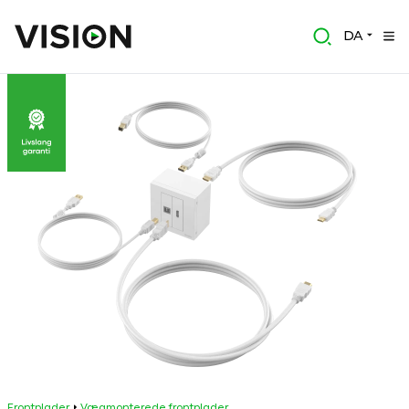
DA
Frontplader
Vægmonterede frontplader