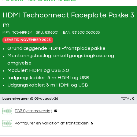
HDMI Techconnect Faceplate Pakke 3
m
MPN:
TC3-HPK3M
SKU:
8316001
EAN:
8316001000003
LEVETID NOVEMBER 2023
Grundlæggende HDMI-frontpladepakke
Monteringsbeslag: enkeltgangsbagkasse og
omgivelse
Moduler: HDMI og USB 3.0
Indgangskabler: 3 m HDMI og USB
Udgangskabler: 3 m HDMI og USB
Lagerniveauer
@ 05-august-26
TOTAL
0
TC3 Systemoversigt
Konfigurer en variation af frontpladen