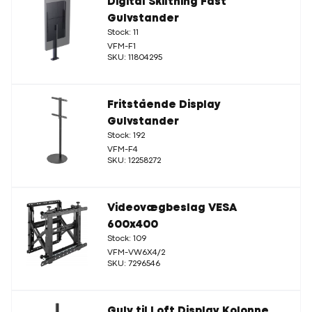
Digital Skiltning Fast
Gulvstander
Stock: 11
VFM-F1
SKU: 11804295
Fritstående Display
Gulvstander
Stock: 192
VFM-F4
SKU: 12258272
Videovægbeslag VESA
600x400
Stock: 109
VFM-VW6X4/2
SKU: 7296546
Gulv til Loft Display Kolonne