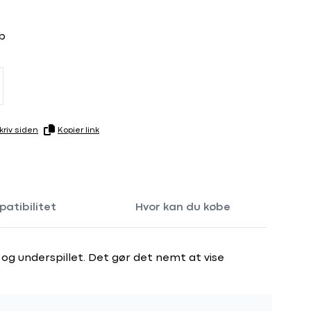
b
riv siden
Kopier link
atibilitet
Hvor kan du købe
g underspillet. Det gør det nemt at vise