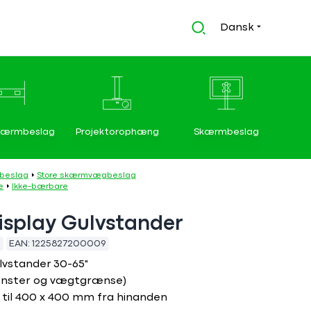
Dansk
kærmbeslag
Projektorophæng
Skærmbeslag
mbeslag
Store skærmvægbeslag
e
Ikke-bærbare
isplay Gulvstander
EAN:
1225827200009
lvstander 30-65"
ønster og vægtgrænse)
til 400 x 400 mm fra hinanden