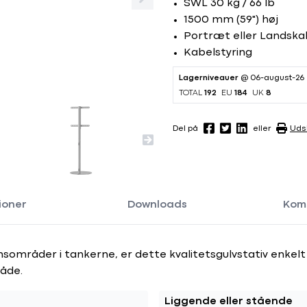
SWL 30 kg / 66 lb
1500 mm (59") høj
Portræt eller Landska
Kabelstyring
Lagerniveauer
@ 06-august-26
TOTAL
192
EU
184
UK
8
Del på
eller
Udsk
ioner
Downloads
Komp
mråder i tankerne, er dette kvalitetsgulvstativ enkelt o
åde.
Liggende eller stående