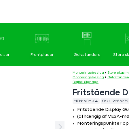
elser
Frontplader
Gulvstandere
Store s
Monteringsbeslag
Store skær
Monteringsbeslag
Gulvstander
Digital Signage
Fritstående D
MPN:
VFM-F4
SKU:
12258272
Fritstående Display Gu
(afhængig af VESA-m
Monteringspunkter op 