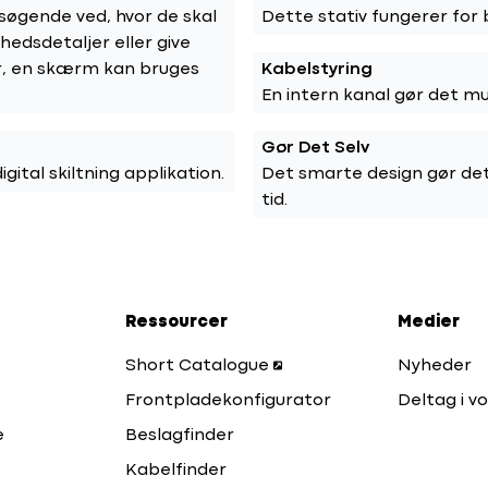
esøgende ved, hvor de skal
Dette stativ fungerer for 
edsdetaljer eller give
r, en skærm kan bruges
Kabelstyring
En intern kanal gør det mu
Gør Det Selv
igital skiltning applikation.
Det smarte design gør det
tid.
Ressourcer
Medier
Short Catalogue
Nyheder
Frontpladekonfigurator
Deltag i vo
e
Beslagfinder
Kabelfinder