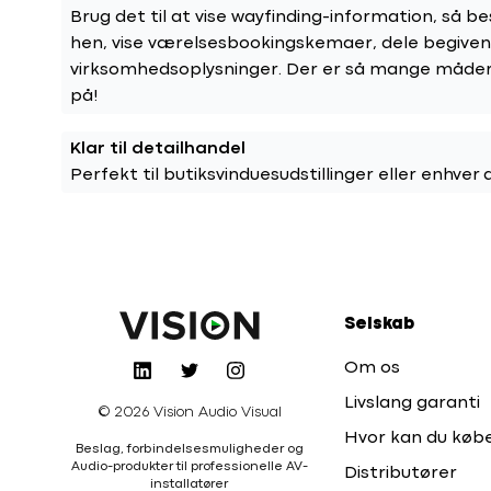
Brug det til at vise wayfinding-information, så b
hen, vise værelsesbookingskemaer, dele begivenh
virksomhedsoplysninger. Der er så mange måde
på!
Klar til detailhandel
Perfekt til butiksvinduesudstillinger eller enhver d
Selskab
Om os
Livslang garanti
© 2026 Vision Audio Visual
Hvor kan du køb
Beslag, forbindelsesmuligheder og
Audio-produkter til professionelle AV-
Distributører
installatører