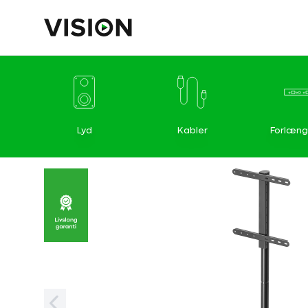
Lyd
Kabler
Forlæng