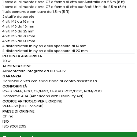
1 cavo di alimentazione C7 a forma di otto per Australia da 2,5 m (8 ft)
1 cavo di alimentazione C7 a forma di otto per Stati Uniti da 2,5 m (8 ft)
1 telecomando con cavo da 1,5 m (5 ft)
2 staffe da parete
4 viti M5 da 16 mm
4 viti M6 da 16 mm
4 viti M6 da 25 mm
4 viti M8 da 30 mm
4 viti M8 da 50 mm
4 distanziatori in nylon dello spessore di 13 mm
4 distanziatori in nylon dello spessore di 20 mm
POTENZA ASSORBITA
70 w
ALIMENTAZIONE
Alimentatore integrato da 110-230 V
GARANZIA
Garanzia a vita con spedizione al centro assistenza
CONFORMITÀ
RoHS, RAEE, FCC, CE/EMC, CE/LVD, RCM/DOC, RCM/POC
Conforme ADA (Americans with Disability Act)
CODICE ARTICOLO PER L’ORDINE
VFM-F50 [SKU: 6369811]
PAESE DI ORIGINE
China
ISO
ISO 9001:2015