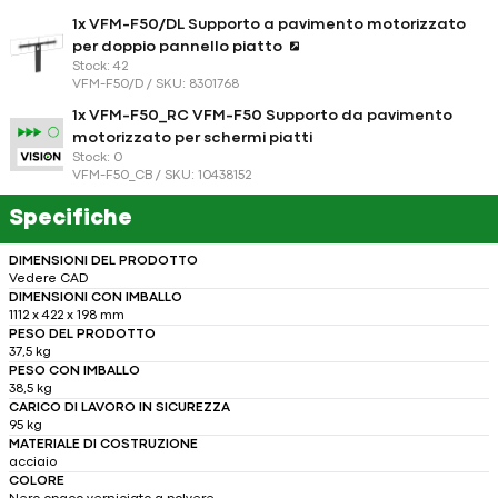
1x VFM-F50/DL Supporto a pavimento motorizzato
per doppio pannello piatto
Stock: 42
VFM-F50/D / SKU: 8301768
1x VFM-F50_RC VFM-F50 Supporto da pavimento
motorizzato per schermi piatti
Stock: 0
VFM-F50_CB / SKU: 10438152
Specifiche
DIMENSIONI DEL PRODOTTO
Vedere CAD
DIMENSIONI CON IMBALLO
1112 x 422 x 198 mm
PESO DEL PRODOTTO
37,5 kg
PESO CON IMBALLO
38,5 kg
CARICO DI LAVORO IN SICUREZZA
95 kg
MATERIALE DI COSTRUZIONE
acciaio
COLORE