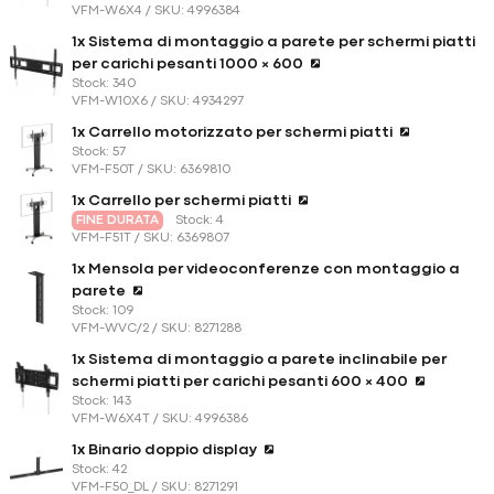
VFM-W6X4 / SKU: 4996384
1x Sistema di montaggio a parete per schermi piatti
per carichi pesanti 1000 × 600
Stock: 340
VFM-W10X6 / SKU: 4934297
1x Carrello motorizzato per schermi piatti
Stock: 57
VFM-F50T / SKU: 6369810
1x Carrello per schermi piatti
FINE DURATA
Stock: 4
VFM-F51T / SKU: 6369807
1x Mensola per videoconferenze con montaggio a
parete
Stock: 109
VFM-WVC/2 / SKU: 8271288
1x Sistema di montaggio a parete inclinabile per
schermi piatti per carichi pesanti 600 × 400
Stock: 143
VFM-W6X4T / SKU: 4996386
1x Binario doppio display
Stock: 42
VFM-F50_DL / SKU: 8271291