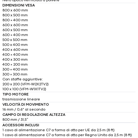
Nero opaco verniciato a polvere
DIMENSIONI VESA
800 x 600 mm
800 x 500 mm
800 × 400 mm
600 x 600 mm
600 x 500 mm
600 × 400 mm
500 x 500 mm
500 x 400 mm
400 x 600 mm
400 × 400 mm
400 x 300 mm
400 × 200 mm
300 × 400 mm
300 × 300 mm
Con staffe aggiuntive:
200 x 200 (VFM-W2X2TV2)
100 x 100 (VFM-W1X1TV2)
TIPO MOTORE
trasmissione lineare
VELOCITÀ DI MOVIMENTO
16 mm / 0,6" al secondo
CAMPO DI REGOLAZIONE ALTEZZA
800 mm / 31,5″
ACCESSORI INCLUSI
1 cavo di alimentazione C7 a forma di otto per UE da 2,5 m (8 ft)
1 cavo di alimentazione C7 a forma di otto per Regno Unito da 2,5 m (8 ft)