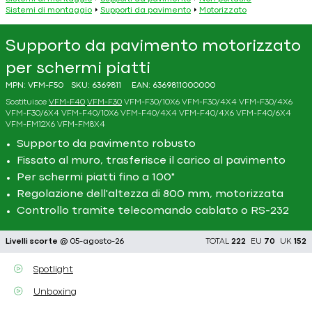
Sistemi di montaggio
Supporti da pavimento
Motorizzato
Supporto da pavimento motorizzato
per schermi piatti
MPN:
VFM-F50
SKU:
6369811
EAN:
6369811000000
Sostituisce
VFM-F40
VFM-F30
VFM-F30/10X6
VFM-F30/4X4
VFM-F30/4X6
VFM-F30/6X4
VFM-F40/10X6
VFM-F40/4X4
VFM-F40/4X6
VFM-F40/6X4
VFM-FM12X6
VFM-FM8X4
Supporto da pavimento robusto
Fissato al muro, trasferisce il carico al pavimento
Per schermi piatti fino a 100"
Regolazione dell'altezza di 800 mm, motorizzata
Controllo tramite telecomando cablato o RS-232
Livelli scorte
@ 05-agosto-26
TOTAL
222
EU
70
UK
152
Spotlight
Unboxing