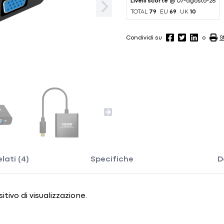
Livelli scorte
@ 07-agosto-26
TOTAL
79
EU
69
UK
10
Condividi su
o
S
lati (4)
Specifiche
D
ivo di visualizzazione.