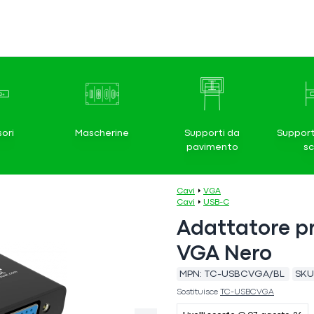
ori
Mascherine
Supporti da
Support
pavimento
s
Cavi
VGA
Cavi
USB-C
Adattatore p
VGA Nero
MPN:
TC-USBCVGA/BL
SKU
Sostituisce
TC-USBCVGA