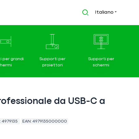
Italiano
i per grandi
Supporti per
Supporti per
chermi
proiettori
schermi
rofessionale da USB-C a
:
4979135
EAN:
4979135000000