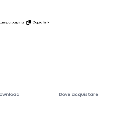
tampa pagina
Copia link
ownload
Dove acquistare