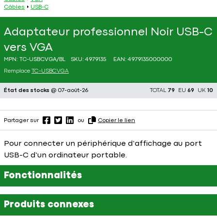
Câbles
USB-C
Adaptateur professionnel Noir USB-C
vers VGA
MPN:
TC-USBCVGA/BL
SKU:
4979135
EAN:
4979135000000
Remplace
TC-USBCVGA
État des stocks
@ 07-août-26
TOTAL
79
EU
69
UK
10
Partager sur
ou
Copier le lien
Pour connecter un périphérique d’affichage au port
USB-C d’un ordinateur portable.
Fonctionnalités
Produits connexes