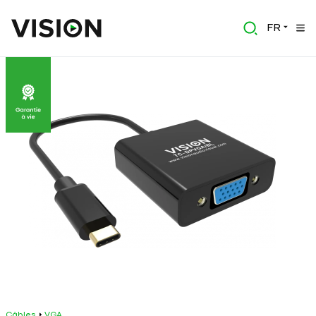
FR
Câbles
VGA