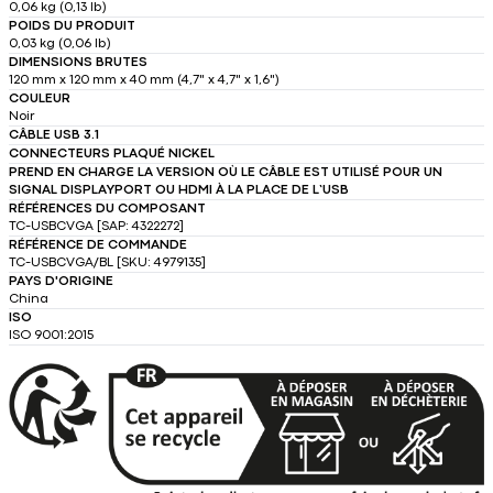
0,06 kg (0,13 lb)
POIDS DU PRODUIT
0,03 kg (0,06 lb)
DIMENSIONS BRUTES
120 mm x 120 mm x 40 mm (4,7" x 4,7" x 1,6")
COULEUR
Noir
CÂBLE USB 3.1
CONNECTEURS PLAQUÉ NICKEL
PREND EN CHARGE LA VERSION OÙ LE CÂBLE EST UTILISÉ POUR UN
SIGNAL DISPLAYPORT OU HDMI À LA PLACE DE L’USB
RÉFÉRENCES DU COMPOSANT
TC-USBCVGA [SAP: 4322272]
RÉFÉRENCE DE COMMANDE
TC-USBCVGA/BL [SKU: 4979135]
PAYS D'ORIGINE
China
ISO
ISO 9001:2015