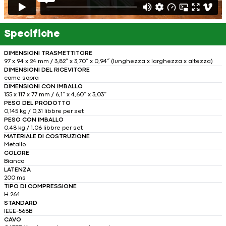
Specifiche
DIMENSIONI TRASMETTITORE
97 x 94 x 24 mm / 3,82″ x 3,70″ x 0,94″ (lunghezza x larghezza x altezza)
DIMENSIONI DEL RICEVITORE
come sopra
DIMENSIONI CON IMBALLO
155 x 117 x 77 mm / 6,1″ x 4,60″ x 3,03″
PESO DEL PRODOTTO
0,145 kg / 0,31 libbre per set
PESO CON IMBALLO
0,48 kg / 1,06 libbre per set
MATERIALE DI COSTRUZIONE
Metallo
COLORE
Bianco
LATENZA
200 ms
TIPO DI COMPRESSIONE
H.264
STANDARD
IEEE-568B
CAVO