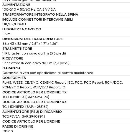
1 x Phoenix (per alimentazione)
ALIMENTAZIONE
100-240 V 50/60 Hz CA 5 V / 2 A
TRASFORMATORE INTEGRATO NELLA SPINA
INCLUDE CONNETTORI INTERCAMBIABILI
UK/UE/US/AU
LUNGHEZZA CAVO CC
1,8 m
DIMENSIONI DEL TRASFORMATORE
66 x 43 x 32 mm / 2,6″ x 1,7″ x 1,26″
TRASMETTITORE
1 IR blaster con cavo da 1 m (3,3 piedi)
RICEVITORE
1 ricevitore IR con cavo da 1 m (3,3 piedi)
GARANZIA
Garanzia a vita con spedizione al centro assistenza
CONFORMITÀ
RoHS, WEEE, CE/EMC, CE/EMC Report, IEC, FCC, FCC Report, RCM/DOC,
RCM/EMC Report, RCM/LVD Report, IC
CODICE ARTICOLO PER L’ORDINE: TX
TC-HDMIIPTX [SAP: 4234190]
CODICE ARTICOLO PER L’ORDINE: RX
TC-HDMIIPRX [SAP: 4235162]
ALIMENTATORE (PSU) DI RICAMBIO
TC2 P5V2A [SAP:2940994]
CODICE ARTICOLO PER L’ORDINE
PAESE DI ORIGINE
China