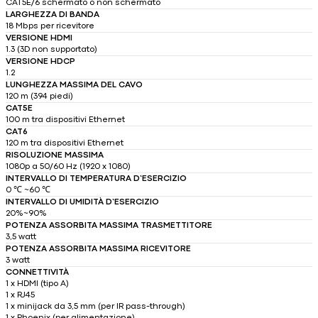
CAT5E/6 schermato o non schermato
LARGHEZZA DI BANDA
18 Mbps per ricevitore
VERSIONE HDMI
1.3 (3D non supportato)
VERSIONE HDCP
1.2
LUNGHEZZA MASSIMA DEL CAVO
120 m (394 piedi)
CAT5E
100 m tra dispositivi Ethernet
CAT6
120 m tra dispositivi Ethernet
RISOLUZIONE MASSIMA
1080p a 50/60 Hz (1920 x 1080)
INTERVALLO DI TEMPERATURA D’ESERCIZIO
0 ℃ ~60 ℃
INTERVALLO DI UMIDITÀ D’ESERCIZIO
20%~90%
POTENZA ASSORBITA MASSIMA TRASMETTITORE
3,5 watt
POTENZA ASSORBITA MASSIMA RICEVITORE
3 watt
CONNETTIVITÀ
1 x HDMI (tipo A)
1 x RJ45
1 x minijack da 3,5 mm (per IR pass-through)