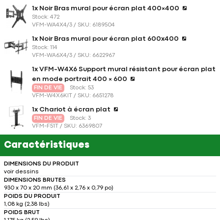
1x Noir Bras mural pour écran plat 400×400
Stock: 472
VFM-WA4X4/3 / SKU: 6189504
1x Noir Bras mural pour écran plat 600x400
Stock: 114
VFM-WA6X4/3 / SKU: 6622967
1x VFM-W4X6 Support mural résistant pour écran plat
en mode portrait 400 × 600
FIN DE VIE
Stock: 53
VFM-W4X6KIT / SKU: 6651278
1x Chariot à écran plat
FIN DE VIE
Stock: 3
VFM-F51T / SKU: 6369807
Caractéristiques
DIMENSIONS DU PRODUIT
voir dessins
DIMENSIONS BRUTES
930 x 70 x 20 mm (36,61 x 2,76 x 0,79 po)
POIDS DU PRODUIT
1,08 kg (2,38 lbs)
POIDS BRUT