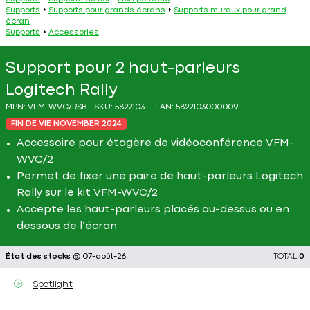
Supports
Supports pour grands écrans
Supports muraux pour grand
écran
Supports
Accessories
Support pour 2 haut-parleurs
Logitech Rally
MPN:
VFM-WVC/RSB
SKU:
5822103
EAN:
5822103000009
FIN DE VIE NOVEMBER 2024
Accessoire pour étagère de vidéoconférence VFM-
WVC/2
Permet de fixer une paire de haut-parleurs Logitech
Rally sur le kit VFM-WVC/2
Accepte les haut-parleurs placés au-dessus ou en
dessous de l’écran
État des stocks
@ 07-août-26
TOTAL
0
Spotlight