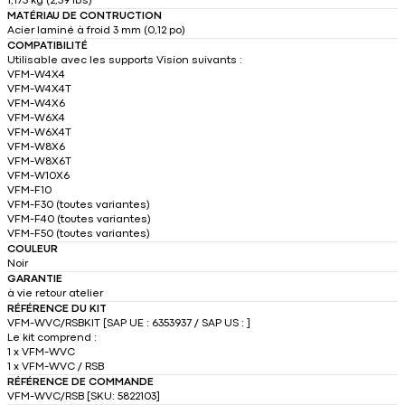
1,175 kg (2,59 lbs)
MATÉRIAU DE CONTRUCTION
Acier laminé à froid 3 mm (0,12 po)
COMPATIBILITÉ
Utilisable avec les supports Vision suivants :
VFM-W4X4
VFM-W4X4T
VFM-W4X6
VFM-W6X4
VFM-W6X4T
VFM-W8X6
VFM-W8X6T
VFM-W10X6
VFM-F10
VFM-F30 (toutes variantes)
VFM-F40 (toutes variantes)
VFM-F50 (toutes variantes)
COULEUR
Noir
GARANTIE
à vie retour atelier
RÉFÉRENCE DU KIT
VFM-WVC/RSBKIT [SAP UE : 6353937 / SAP US : ]
Le kit comprend :
1 x VFM-WVC
1 x VFM-WVC / RSB
RÉFÉRENCE DE COMMANDE
VFM-WVC/RSB [SKU: 5822103]