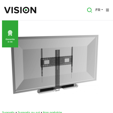
FR
Supports
Supports au sol
Non portable