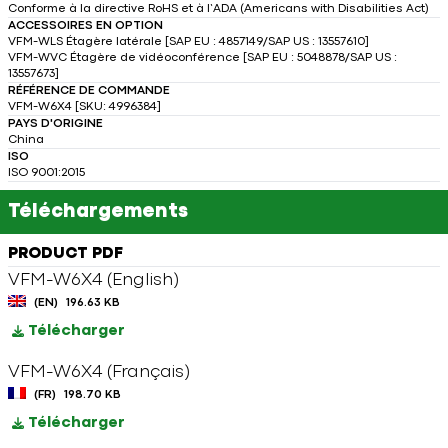
Conforme à la directive RoHS et à l’ADA (Americans with Disabilities Act)
ACCESSOIRES EN OPTION
VFM-WLS Étagère latérale [SAP EU : 4857149/SAP US : 13557610]
VFM-WVC Étagère de vidéoconférence [SAP EU : 5048878/SAP US :
13557673]
RÉFÉRENCE DE COMMANDE
VFM-W6X4 [SKU: 4996384]
PAYS D'ORIGINE
China
ISO
ISO 9001:2015
Téléchargements
PRODUCT PDF
VFM-W6X4 (English)
(EN)
196.63 KB
Télécharger
VFM-W6X4 (Français)
(FR)
198.70 KB
Télécharger