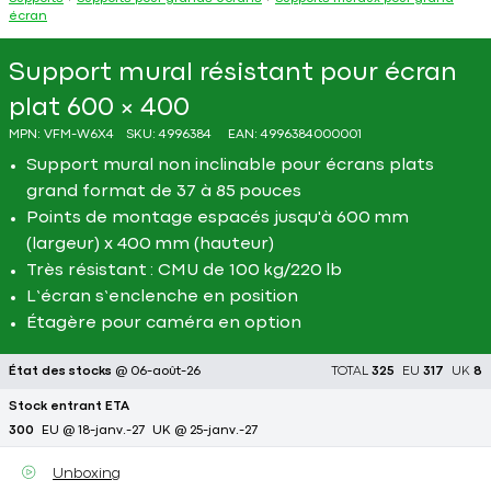
écran
Support mural résistant pour écran
plat 600 × 400
MPN:
VFM-W6X4
SKU:
4996384
EAN:
4996384000001
Support mural non inclinable pour écrans plats
grand format de 37 à 85 pouces
Points de montage espacés jusqu'à 600 mm
(largeur) x 400 mm (hauteur)
Très résistant : CMU de 100 kg/220 lb
L’écran s’enclenche en position
Étagère pour caméra en option
État des stocks
@ 06-août-26
TOTAL
325
EU
317
UK
8
Stock entrant ETA
300
EU @ 18-janv.-27
UK @ 25-janv.-27
Unboxing