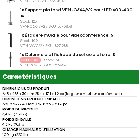
VFM-F51T / SKU: 6369807
1x Support plafond VFM-C6X4/V2 pour LFD 600×400
Stock: 123
VFM-C6X4/V2 / SKU: 5370838
1x Étagère murale pour vidéoconférence
Stock: 109
VFM-WVC/2 / SKU: 8271288
1x Colonne d'affichage du sol au plafond
FIN DE VIE
Stock: 61
VFM-POST / SKU: 9749523
Caractéristiques
DIMENSIONS DU PRODUIT
645 x 435 x 30 mm 25,4 x 17,1 x 1,2 po (largeur x hauteur x profondeur)
DIMENSIONS PRODUIT EMBALLÉ
680 x 235 x 40 mm / 26,8 x 9,3 x 1,6 po
POIDS DU PRODUIT
3,4 kg (7,5 lbs)
POIDS EMBALLÉ
4,2 kg (9,3 lb)
CHARGE MAXIMALE D’UTILISATION
100 kg (220 lb)