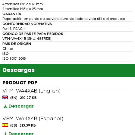
4 tornillos M8 de 16 mm
4 tornillos M8 de 25 mm
GARANTÍA
Reparación en punto de servicio durante toda la vida útil del producto
CONFORMIDAD NORMATIVA
RoHS, REACH
CÓDIGO DE PARTE PARA PEDIDOS
VFM-WA4X4B [SKU: 4887531]
PAÍS DE ORIGEN
China
ISO
ISO 9001:2015
Descargas
PRODUCT PDF
VFM-WA4X4B (English)
(EN)
210.27 KB
Descargar
VFM-WA4X4B (Español)
(ES)
213.39 KB
Descargar