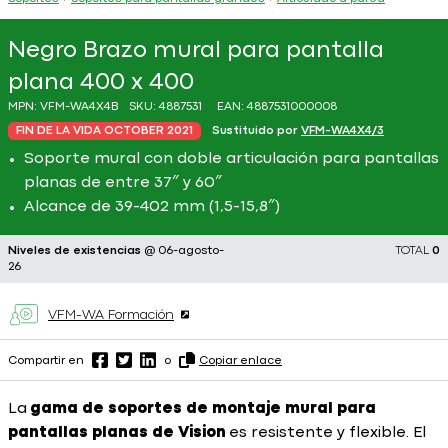
Negro Brazo mural para pantalla
plana 400 x 400
MPN:
VFM-WA4X4B
SKU:
4887531
EAN:
4887531000008
FIN DE LA VIDA OCTOBER 2021
Sustituido por
VFM-WA4X4/3
Soporte mural con doble articulación para pantallas
planas de entre 37″ y 60″
Alcance de 39-402 mm (1,5-15,8″)
Niveles de existencias
@ 06-agosto-
TOTAL
0
26
VFM-WA Formación
Compartir en
o
Copiar enlace
La
gama de soportes de montaje mural para
pantallas planas de Vision
es resistente y flexible. El