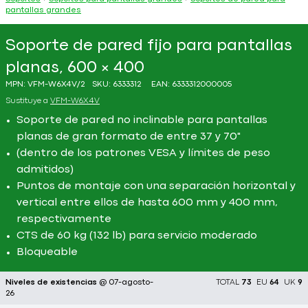
pantallas grandes
Soporte de pared fijo para pantallas
planas, 600 × 400
MPN:
VFM-W6X4V/2
SKU:
6333312
EAN:
6333312000005
Sustituye a
VFM-W6X4V
Soporte de pared no inclinable para pantallas
planas de gran formato de entre 37 y 70"
(dentro de los patrones VESA y límites de peso
admitidos)
Puntos de montaje con una separación horizontal y
vertical entre ellos de hasta 600 mm y 400 mm,
respectivamente
CTS de 60 kg (132 lb) para servicio moderado
Bloqueable
Niveles de existencias
@ 07-agosto-
TOTAL
73
EU
64
UK
9
26