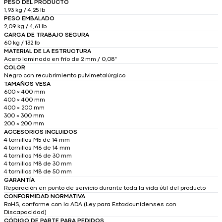
PESO DEL PRODUCTO
1,93 kg / 4,25 lb
PESO EMBALADO
2,09 kg / 4,61 lb
CARGA DE TRABAJO SEGURA
60 kg / 132 lb
MATERIAL DE LA ESTRUCTURA
Acero laminado en frío de 2 mm / 0,08"
COLOR
Negro con recubrimiento pulvimetalúrgico
TAMAÑOS VESA
600 × 400 mm
400 × 400 mm
400 × 200 mm
300 × 300 mm
200 × 200 mm
ACCESORIOS INCLUIDOS
4 tornillos M5 de 14 mm
4 tornillos M6 de 14 mm
4 tornillos M6 de 30 mm
4 tornillos M8 de 30 mm
4 tornillos M8 de 50 mm
GARANTÍA
Reparación en punto de servicio durante toda la vida útil del producto
CONFORMIDAD NORMATIVA
RoHS, conforme con la ADA (Ley para Estadounidenses con
Discapacidad)
CÓDIGO DE PARTE PARA PEDIDOS