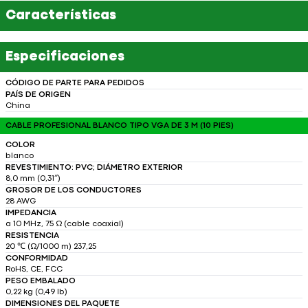
Características
Especificaciones
CÓDIGO DE PARTE PARA PEDIDOS
PAÍS DE ORIGEN
China
CABLE PROFESIONAL BLANCO TIPO VGA DE 3 M (10 PIES)
COLOR
blanco
REVESTIMIENTO: PVC; DIÁMETRO EXTERIOR
8,0 mm (0,31″)
GROSOR DE LOS CONDUCTORES
28 AWG
IMPEDANCIA
a 10 MHz, 75 Ω (cable coaxial)
RESISTENCIA
20 ℃ (Ω/1000 m) 237,25
CONFORMIDAD
RoHS, CE, FCC
PESO EMBALADO
0,22 kg (0,49 lb)
DIMENSIONES DEL PAQUETE