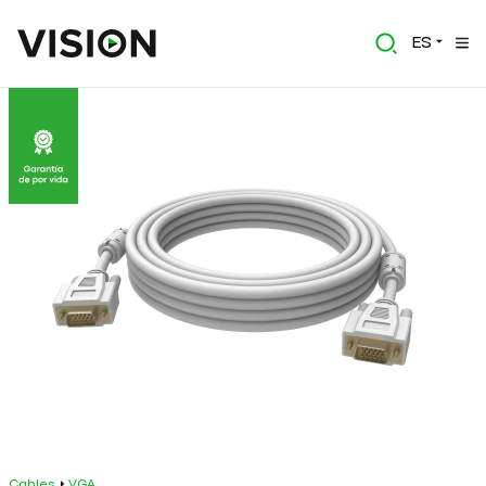
ES
Cables
VGA