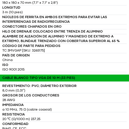
180 x 180 x 70 mm (7,1" x 7,1" x 2,8")
LONGITUD
3 m (10 pies)
NÚCLEOS DE FERRITA EN AMBOS EXTREMOS PARA EVITAR LAS
INTERFERENCIAS DE RADIOFRECUENCIA
CONECTORES CHAPADOS EN ORO
HILO DE DRENAJE COLOCADO ENTRE TRENZA DE ALUMINIO
ALAMBRE DE ALEACIÓN DE ALUMINIO Y MAGNESIO DE EXTREMO A
EXTREMO, BLINDAJE TRENZADO CON COBERTURA SUPERIOR AL 65 %
CÓDIGO DE PARTE PARA PEDIDOS
TC 3MVGAP [SKU: 3265175]
PAÍS DE ORIGEN
China
ISO
ISO 9001:2015
CABLE BLANCO TIPO VGA DE 10 M (33 PIES)
REVESTIMIENTO: PVC; DIÁMETRO EXTERIOR
8,0 mm (0,31″)
GROSOR DE LOS CONDUCTORES
28 AWG
IMPEDANCIA
a 10 MHz, 75 Ω (cable coaxial)
RESISTENCIA
20 ℃ (Ω/1000 m) 237,25
CONFORMIDAD
RoHS, CE, FCC