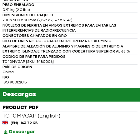
PESO EMBALADO
0,91 kg (2,0 lbs)
DIMENSIONES DEL PAQUETE
200 x 200 x 90 mm (7,87" x 7,87" x 3,54")
NÚCLEOS DE FERRITA EN AMBOS EXTREMOS PARA EVITAR LAS
INTERFERENCIAS DE RADIOFRECUENCIA
CONECTORES CHAPADOS EN ORO
HILO DE DRENAJE COLOCADO ENTRE TRENZA DE ALUMINIO
ALAMBRE DE ALEACIÓN DE ALUMINIO Y MAGNESIO DE EXTREMO A
EXTREMO, BLINDAJE TRENZADO CON COBERTURA SUPERIOR AL 65 %
CÓDIGO DE PARTE PARA PEDIDOS
TC 10MVGAP [SKU: 3480006]
PAÍS DE ORIGEN
China
ISO
ISO 9001:2015
Descargas
PRODUCT PDF
TC 10MVGAP (English)
(EN)
163.72 KB
Descargar