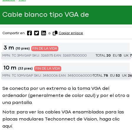
Cable blanco tipo VGA de
Compartir en
o
Copiar enlace
3 m
(10 pies)
FIN DE LA VIDA
MPN:
TC 3MVGAP
SKU:
3265175
EAN:
326517500000
TOTAL
20
EU
13
UK
7
10 m
(33 pies)
FIN DE LA VIDA
MPN:
TC 10MVGAP
SKU:
3480006
EAN:
348000600000
TOTAL
78
EU
52
UK
26
Se conecta por un extremo a la toma VGA del
ordenador (generalmente de color azul) y por el otro a
una pantalla.
Nota: para ver los cables VGA ensamblados para las
placas modulares Techconnect de Vision, haga clic
aquí
.