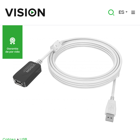
ES
Cables
USB