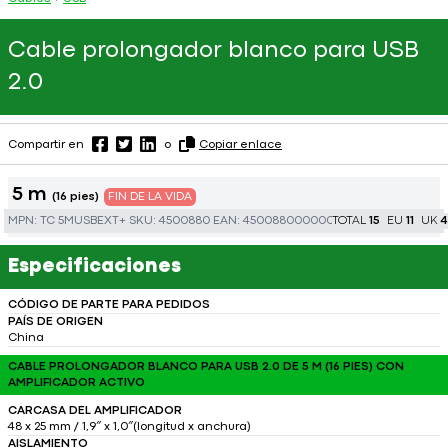
Cable prolongador blanco para USB
2.0
Compartir en
o
Copiar enlace
5 m
(16 pies)
FIN DE LA VIDA
MPN:
TC 5MUSBEXT+
SKU:
4500880
EAN:
450088000000
TOTAL
15
EU
11
UK
4
Especificaciones
CÓDIGO DE PARTE PARA PEDIDOS
PAÍS DE ORIGEN
China
CABLE PROLONGADOR BLANCO PARA USB 2.0 DE 5 M (16 PIES) CON
AMPLIFICADOR ACTIVO
CARCASA DEL AMPLIFICADOR
48 x 25 mm / 1,9″ x 1,0″(longitud x anchura)
AISLAMIENTO