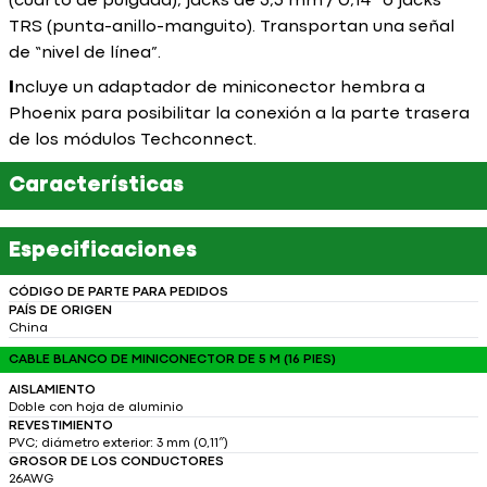
(cuarto de pulgada), jacks de 3,5 mm / 0,14″ o jacks
TRS (punta-anillo-manguito). Transportan una señal
de “nivel de línea”.
I
ncluye un adaptador de miniconector hembra a
Phoenix para posibilitar la conexión a la parte trasera
de los módulos Techconnect.
Características
Especificaciones
CÓDIGO DE PARTE PARA PEDIDOS
PAÍS DE ORIGEN
China
CABLE BLANCO DE MINICONECTOR DE 5 M (16 PIES)
AISLAMIENTO
Doble con hoja de aluminio
REVESTIMIENTO
PVC; diámetro exterior: 3 mm (0,11″)
GROSOR DE LOS CONDUCTORES
26AWG