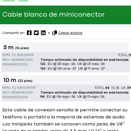
Cable blanco de miniconector
Compartir en
o
Copiar enlace
5 m
(16 pies)
MPN:
TC 5M3.5MMP
TOTAL
0
SKU:
4536894
EAN:
Tiempo estimado de disponibilidad en existencias
126
EU @ 25-ago.-26
UK @ 01-sep.-26
453689400000
126
EU @ 04-ene.-27
UK @ 11-ene.-27
10 m
(33 pies)
MPN:
TC 10M3.5MMP
TOTAL
44
EU
5
UK
39
SKU:
4536895
EAN:
Tiempo estimado de disponibilidad en existencias
84
EU @ 06-ago.-26
UK @ 13-ago.-26
453689500000
Este cable de conexión sencilla le permite conectar su
teléfono o portátil a la mayoría de sistemas de audio.
Los minijacks también se conocen como jacks de 1/8″