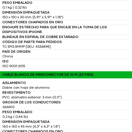
PESO EMBALADO
0,1 kg ( 0,22 lb)
DIMENSIÓN EMPAQUETADA
150 x 150 x 30 mm (5,91" x 5,91" x 1,18")
CONECTORES CHAPADOS EN ORO
ENCHUFE ESTRECHO PARA QUE ENCAJE EN LA TOMA DE LOS
DISPOSITIVOS IPHONE
BLINDAJE EN ESPIRAL DE COBRE ESTAÑADO
CÓDIGO DE PARTE PARA PEDIDOS
TC 5M3.5MMP [SKU: 4536894]
PAÍS DE ORIGEN
China
ISO
ISO 9001:2015
CABLE BLANCO DE MINICONECTOR DE 10 M (33 PIES)
AISLAMIENTO
Doble con hoja de aluminio
REVESTIMIENTO
PVC; diámetro exterior: 3 mm (0,11″)
GROSOR DE LOS CONDUCTORES
26AWG
PESO EMBALADO
0,2 kg ( 0,44 lb)
DIMENSIÓN EMPAQUETADA
160 x 160 x 45 mm (6,3" x 6,3" x 1,8")
CONECTORES CHAPADOS EN ORO