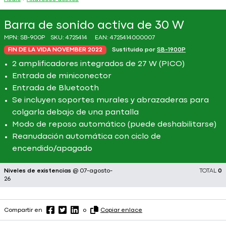
Barra de sonido activa de 30 W
MPN:
SB-900P
SKU:
4725414
EAN:
4725414000007
FIN DE LA VIDA NOVEMBER 2022
Sustituido por
SB-1900P
2 amplificadores integrados de 27 W (PICO)
Entrada de miniconector
Entrada de Bluetooth
Se incluyen soportes murales y abrazaderas para
colgarla debajo de una pantalla
Modo de reposo automático (puede deshabilitarse)
Reanudación automática con ciclo de
encendido/apagado
Niveles de existencias
@ 07-agosto-
TOTAL
0
26
Compartir en
o
Copiar enlace