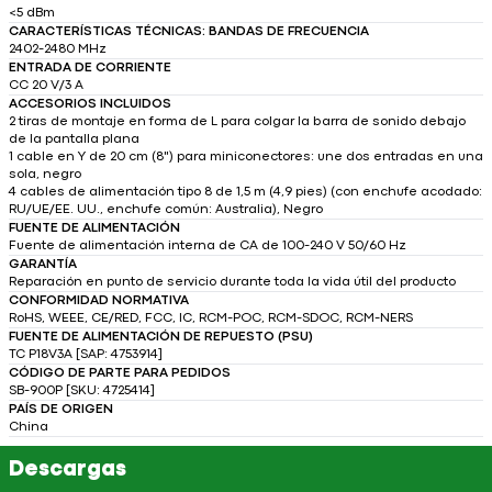
<5 dBm
CARACTERÍSTICAS TÉCNICAS: BANDAS DE FRECUENCIA
2402-2480 MHz
ENTRADA DE CORRIENTE
CC 20 V/3 A
ACCESORIOS INCLUIDOS
2 tiras de montaje en forma de L para colgar la barra de sonido debajo
de la pantalla plana
1 cable en Y de 20 cm (8") para miniconectores: une dos entradas en una
sola, negro
4 cables de alimentación tipo 8 de 1,5 m (4,9 pies) (con enchufe acodado:
RU/UE/EE. UU., enchufe común: Australia), Negro
FUENTE DE ALIMENTACIÓN
Fuente de alimentación interna de CA de 100-240 V 50/60 Hz
GARANTÍA
Reparación en punto de servicio durante toda la vida útil del producto
CONFORMIDAD NORMATIVA
RoHS, WEEE, CE/RED, FCC, IC, RCM-POC, RCM-SDOC, RCM-NERS
FUENTE DE ALIMENTACIÓN DE REPUESTO (PSU)
TC P18V3A [SAP: 4753914]
CÓDIGO DE PARTE PARA PEDIDOS
SB-900P [SKU: 4725414]
PAÍS DE ORIGEN
China
Descargas