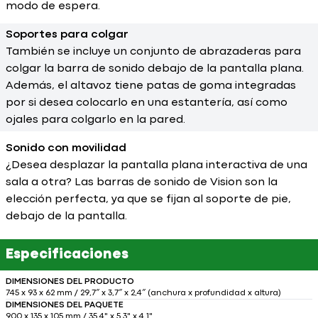
modo de espera.
Soportes para colgar
También se incluye un conjunto de abrazaderas para
colgar la barra de sonido debajo de la pantalla plana.
Además, el altavoz tiene patas de goma integradas
por si desea colocarlo en una estantería, así como
ojales para colgarlo en la pared.
Sonido con movilidad
¿Desea desplazar la pantalla plana interactiva de una
sala a otra? Las barras de sonido de Vision son la
elección perfecta, ya que se fijan al soporte de pie,
debajo de la pantalla.
Especificaciones
DIMENSIONES DEL PRODUCTO
745 x 93 x 62 mm / 29,7″ x 3,7″ x 2,4″ (anchura x profundidad x altura)
DIMENSIONES DEL PAQUETE
900 x 135 x 105 mm / 35,4" x 5,3" x 4,1"