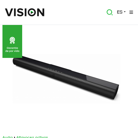
ES
Audio
Altavoces activos