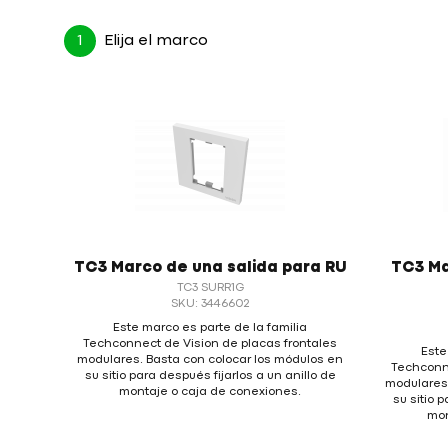
1
Elija el marco
TC3 Marco de una salida para RU
TC3 Ma
TC3 SURR1G
SKU: 3446602
Este marco es parte de la familia
Techconnect de Vision de placas frontales
Este
modulares. Basta con colocar los módulos en
Techconne
su sitio para después fijarlos a un anillo de
modulares.
montaje o caja de conexiones.
su sitio 
mon