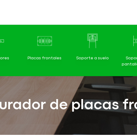
ores
Placas frontales
Soporte a suelo
Sopo
pantal
urador de placas fr