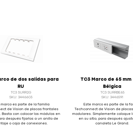
rco de dos salidas para
TC3 Marco de 65 mm
RU
Bélgica
TC3 SURR2G
TC3 SURRBE65
SKU: 3446603
SKU: 3446591
 marco es parte de la familia
Este marco es parte de la fa
ct de Vision de placas frontales
Techconnect de Vision de placas
 Basta con colocar los módulos en
modulares. Simplemente coloque 
para después fijarlos a un anillo de
en su sitio, para después ajusta
taje o caja de conexiones.
canaleta Le Grand.