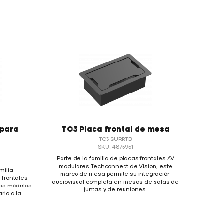
 para
TC3 Placa frontal de mesa
TC3 SURRTB
SKU: 4875951
Parte de la familia de placas frontales AV
modulares Techconnect de Vision, este
milia
marco de mesa permite su integración
 frontales
audiovisual completa en mesas de salas de
los módulos
juntas y de reuniones.
rlo a la