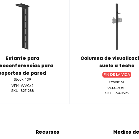
Estante para
Columna de visualizac
eoconferencias para
suelo a techo
soportes de pared
FIN DE LA VIDA
Stock: 109
Stock: 61
VFM-WVC/2
VFM-POST
SKU: 8271288
SKU: 9749523
Recursos
Medios de