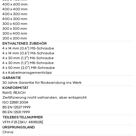
400 x 600 mm
400 x 400 mm
400 x 300 mm
400 x 200 mm
300 x 400 mm
300 x 300 mm
200 x 400 mm
200 x 200 mm
ENTHALTENES ZUBEHÖR
4 x 14 mm (0,6″) M5-Schraube
4 x 14 mm (0,6″) M6-Schraube
4 x 30 mm (1,2″) M6-Schraube
4 x 30 mm (1,2″) M8-Schraube
4 x 50 mm (2,0″) M8-Schraube
6 x Kabelmanagementclips
GARANTIE
30 Jahre Garantie für Rücksendung ins Werk
KONFORMITÄT
RoHS, REACH
Zertifizierung nicht vorhanden, aber entspricht
ISO 22881:2004
BS EN 12527:1999
BS EN 12531:1999
TEILEBESTELLNUMMER
VFM-F25 [SKU: 4818528]
URSPRUNGSLAND
China