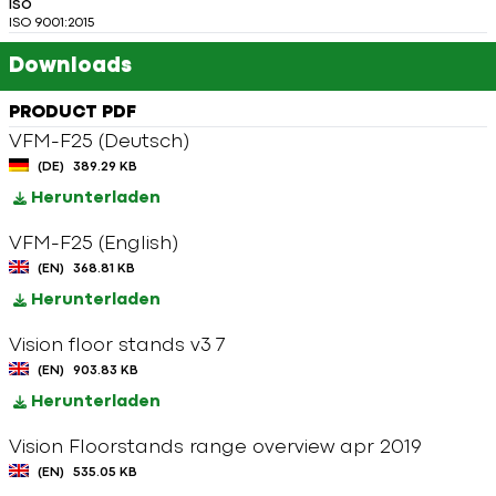
ISO
ISO 9001:2015
Downloads
PRODUCT PDF
VFM-F25 (Deutsch)
(DE)
389.29 KB
Herunterladen
VFM-F25 (English)
(EN)
368.81 KB
Herunterladen
Vision floor stands v3 7
(EN)
903.83 KB
Herunterladen
Vision Floorstands range overview apr 2019
(EN)
535.05 KB