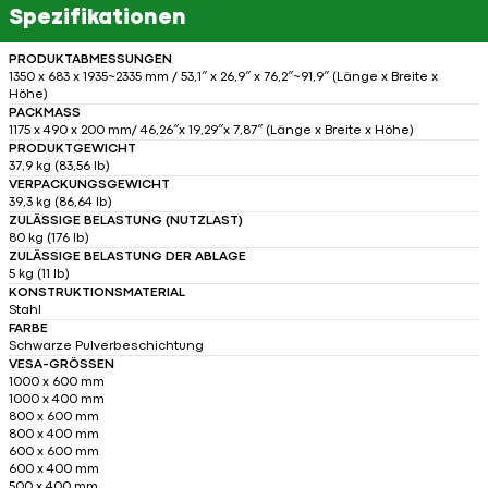
Spezifikationen
PRODUKTABMESSUNGEN
1350 x 683 x 1935~2335 mm / 53,1″ x 26,9″ x 76,2″~91,9″ (Länge x Breite x
Höhe)
PACKMASS
1175 x 490 x 200 mm/ 46,26″x 19,29″x 7,87″ (Länge x Breite x Höhe)
PRODUKTGEWICHT
37,9 kg (83,56 lb)
VERPACKUNGSGEWICHT
39,3 kg (86,64 lb)
ZULÄSSIGE BELASTUNG (NUTZLAST)
80 kg (176 lb)
ZULÄSSIGE BELASTUNG DER ABLAGE
5 kg (11 lb)
KONSTRUKTIONSMATERIAL
Stahl
FARBE
Schwarze Pulverbeschichtung
VESA-GRÖSSEN
1000 x 600 mm
1000 x 400 mm
800 x 600 mm
800 x 400 mm
600 x 600 mm
600 x 400 mm
500 x 400 mm