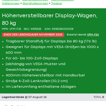
Halterungen
Standhalterungen
Tragbar
Höhenverstellbarer Display-Wagen,
80 kg
MPN:
VFM-F25
SKU:
4818528
EAN:
4818528000008
ENDE DER LEBENSDAUER NOVEMBER 2025
Ersetzt durch
VFM-F26
Tragbarer Standfuß für Displays bis 80 kg (176 lb)
Geeignet für Displays mit VESA-Größen bis 1000 x
600 mm
Für 60- bis 100-Zoll-Displays
(abhängig von VESA-Muster und
Gewichtsbegrenzung)
400mm Höhenverstellbar mit Handkurbel
Große 4-Zoll-Lenkrollen (10,2 cm)
Im Lieferumfang enthaltene Ablagen
Lagerbestände
@ 07-August-26
TOTAL
0