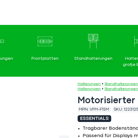
rungen
Frontplatten
Standhalterungen
Halte
große 
Halterungen
Standhalterungen
Halterungen
Standhalterungen
Motorisierter
MPN:
VFM-F15M
SKU:
122312
ESSENTIALS
Tragbarer Bodenständer
Passend für Displays 