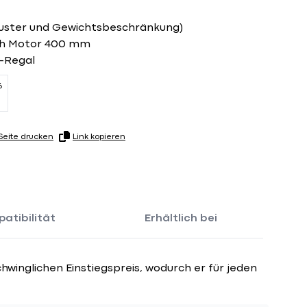
uster und Gewichtsbeschränkung)
ch Motor 400 mm
r-Regal
6
Seite drucken
Link kopieren
atibilität
Erhältlich bei
winglichen Einstiegspreis, wodurch er für jeden