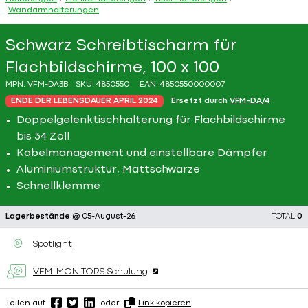
Wandarmhalterungen
Schwarz Schreibtischarm für
Flachbildschirme, 100 x 100
MPN:
VFM-DA3B
SKU:
4850550
EAN:
4850550000007
ENDE DER LEBENSDAUER APRIL 2024
Ersetzt durch
VFM-DA/4
Doppelgelenktischhalterung für Flachbildschirme
bis 34 Zoll
Kabelmanagement und einstellbare Dämpfer
Aluminiumstruktur, Mattschwarze
Schnellklemme
Lagerbestände
@ 05-August-26
TOTAL
0
Spotlight
VFM_MONITORS Schulung
Teilen auf
oder
Link kopieren