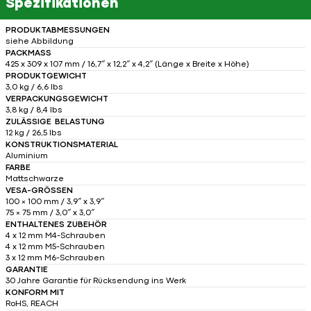
Spezifikationen
PRODUKTABMESSUNGEN
siehe Abbildung
PACKMASS
425 x 309 x 107 mm / 16,7″ x 12,2″ x 4,2″ (Länge x Breite x Höhe)
PRODUKTGEWICHT
3,0 kg / 6,6 lbs
VERPACKUNGSGEWICHT
3,8 kg / 8,4 lbs
ZULÄSSIGE BELASTUNG
12 kg / 26,5 lbs
KONSTRUKTIONSMATERIAL
Aluminium
FARBE
Mattschwarze
VESA-GRÖSSEN
100 × 100 mm / 3,9″ x 3,9″
75 × 75 mm / 3,0″ x 3,0″
ENTHALTENES ZUBEHÖR
4 x 12 mm M4-Schrauben
4 x 12 mm M5-Schrauben
3 x 12 mm M6-Schrauben
GARANTIE
30 Jahre Garantie für Rücksendung ins Werk
KONFORM MIT
RoHS, REACH