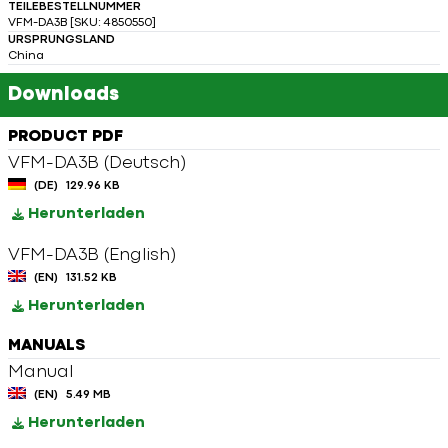
TEILEBESTELLNUMMER
VFM-DA3B [SKU: 4850550]
URSPRUNGSLAND
China
Downloads
PRODUCT PDF
VFM-DA3B (Deutsch)
(DE)
129.96 KB
Herunterladen
VFM-DA3B (English)
(EN)
131.52 KB
Herunterladen
MANUALS
Manual
(EN)
5.49 MB
Herunterladen