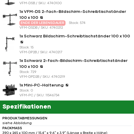
VFM-DSB / SKU: 4740100
1x VFM-DS 2-fach-Bildschirm-Schreibtischständer
100 x 100
ENDE DER LEBENSDAUER
Stock: 574
VFM-DSDB / SKU: 4740212
1x Schwarz Bildschirm-Schreibtischständer 100 x 100
Stock: 15
VFM-DP2B / SKU: 4740217
1x Schwarz 2-fach-Bildschirm-Schreibtischständer
100 x 100
Stock: 729
VFM-DPD2B / SKU: 4740219
1x Mini-PC-Halterung
Stock: 0
VFM-PC / SKU: 11546734
Spezifikationen
PRODUKTABMESSUNGEN
siehe Abbildung
PACKMASS
390 x 245 x 100 mm / 15,4″ x 9,6″ x 3,9″ (Länge x Breite x Höhe)