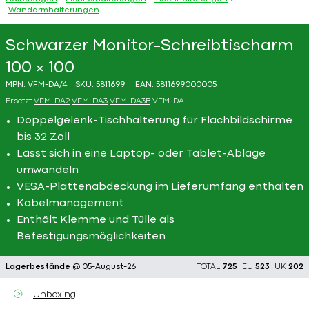
Wandarmhalterungen
Schwarzer Monitor-Schreibtischarm
100 × 100
MPN:
VFM-DA/4
SKU:
5811699
EAN:
5811699000005
Ersetzt
VFM-DA2
VFM-DA3
VFM-DA3B
VFM-DA
Doppelgelenk-Tischhalterung für Flachbildschirme
bis 32 Zoll
Lässt sich in eine Laptop- oder Tablet-Ablage
umwandeln
VESA-Plattenabdeckung im Lieferumfang enthalten
Kabelmanagement
Enthält Klemme und Tülle als
Befestigungsmöglichkeiten
Lagerbestände
@ 05-August-26
TOTAL
725
EU
523
UK
202
Unboxing