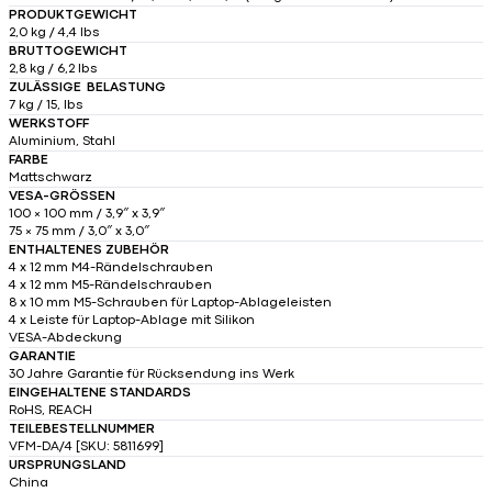
PRODUKTGEWICHT
2,0 kg / 4,4 lbs
BRUTTOGEWICHT
2,8 kg / 6,2 lbs
ZULÄSSIGE BELASTUNG
7 kg / 15, lbs
WERKSTOFF
Aluminium, Stahl
FARBE
Mattschwarz
VESA-GRÖSSEN
100 × 100 mm / 3,9″ x 3,9″
75 × 75 mm / 3,0″ x 3,0″
ENTHALTENES ZUBEHÖR
4 x 12 mm M4-Rändelschrauben
4 x 12 mm M5-Rändelschrauben
8 x 10 mm M5-Schrauben für Laptop-Ablageleisten
4 x Leiste für Laptop-Ablage mit Silikon
VESA-Abdeckung
GARANTIE
30 Jahre Garantie für Rücksendung ins Werk
EINGEHALTENE STANDARDS
RoHS, REACH
TEILEBESTELLNUMMER
VFM-DA/4 [SKU: 5811699]
URSPRUNGSLAND
China