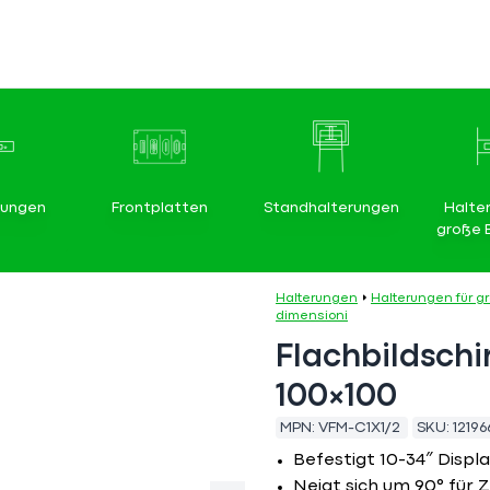
rungen
Frontplatten
Standhalterungen
Halte
große 
Halterungen
Halterungen für g
dimensioni
Flachbildsch
100×100
MPN:
VFM-C1X1/2
SKU:
12196
Befestigt 10-34″ Displ
Neigt sich um 90° für