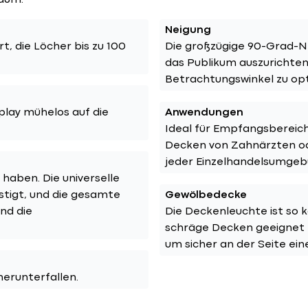
raum.
Neigung
t, die Löcher bis zu 100
Die großzügige 90-Grad-Ne
das Publikum auszurichte
Betrachtungswinkel zu op
play mühelos auf die
Anwendungen
Ideal für Empfangsberei
Decken von Zahnärzten oder
jeder Einzelhandelsumgeb
 haben. Die universelle
tigt, und die gesamte
Gewölbedecke
nd die
Die Deckenleuchte ist so ko
schräge Decken geeignet m
um sicher an der Seite ei
herunterfallen.