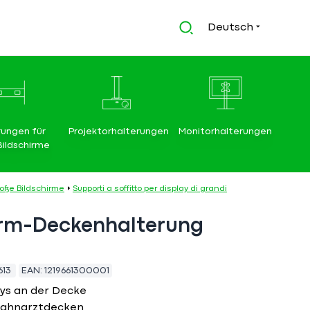
Deutsch
rungen für
Projektorhalterungen
Monitorhalterungen
Bildschirme
roße Bildschirme
Supporti a soffitto per display di grandi
irm-Deckenhalterung
613
EAN:
1219661300001
ays an der Decke
 Zahnarztdecken