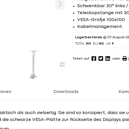
Schwenkbar 30° links /
Teleskopstange mit 3
VESA-Größe 100x100
Kabelmanagement
Lagerbestände
@ 07-August-2
TOTAL
149
EU
140
UK
9
Teilen auf
oder
ionen
Downloads
Komp
isch als auch vielseitig. Sie sind so konzipiert, dass sie 
die schwarze VESA-Platte zur Rückseite des Displays pass