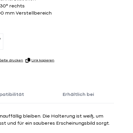
 30° rechts
00 mm Verstellbereich
6
Seite drucken
Link kopieren
atibilität
Erhältlich bei
unauffällig bleiben. Die Halterung ist weiß, um
t und für ein sauberes Erscheinungsbild sorgt.