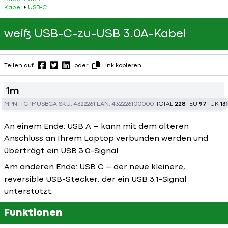
Kabel
USB-C
weiß USB-C-zu-USB 3.0A-Kabel
Teilen auf
oder
Link kopieren
1m
MPN:
TC 1MUSBCA
SKU:
4322261
EAN:
432226100000
TOTAL
228
EU
97
UK
131
An einem Ende: USB A – kann mit dem älteren
Anschluss an Ihrem Laptop verbunden werden und
überträgt ein USB 3.0-Signal.
Am anderen Ende: USB C – der neue kleinere,
reversible USB-Stecker, der ein USB 3.1-Signal
unterstützt.
Funktionen