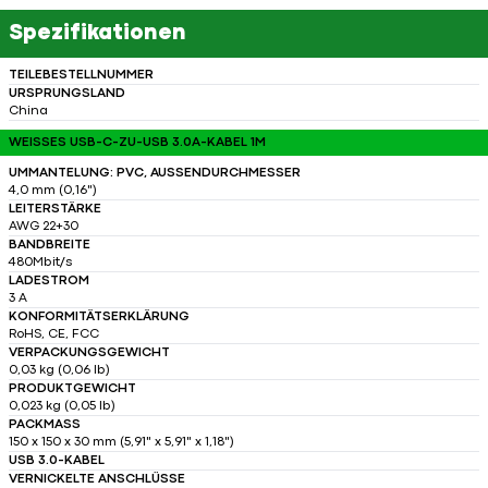
Spezifikationen
TEILEBESTELLNUMMER
URSPRUNGSLAND
China
WEISSES USB-C-ZU-USB 3.0A-KABEL 1M
UMMANTELUNG: PVC, AUSSENDURCHMESSER
4,0 mm (0,16")
LEITERSTÄRKE
AWG 22+30
BANDBREITE
480Mbit/s
LADESTROM
3 A
KONFORMITÄTSERKLÄRUNG
RoHS, CE, FCC
VERPACKUNGSGEWICHT
0,03 kg (0,06 lb)
PRODUKTGEWICHT
0,023 kg (0,05 lb)
PACKMASS
150 x 150 x 30 mm (5,91" x 5,91" x 1,18")
USB 3.0-KABEL
VERNICKELTE ANSCHLÜSSE